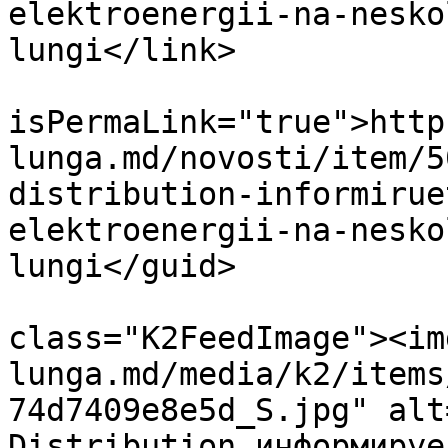
elektroenergii-na-nesko
lungi</link>

			<guid
isPermaLink="true">http
lunga.md/novosti/item/5
distribution-informirue
elektroenergii-na-nesko
lungi</guid>

			<description><![CDATA[<di
class="K2FeedImage"><im
lunga.md/media/k2/items
74d7409e8e5d_S.jpg" alt
Distribution информируе