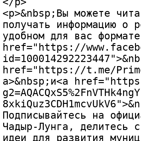
</p>

<p>&nbsp;Вы можете чита
получать информацию о р
удобном для вас формате 
href="https://www.faceb
id=100014292223447">&nb
href="https://t.me/Prim
a>&nbsp;и<a href="https
g2=AQACQxS5%2FnVTHk4ngY
8xkiQuz3CDH1mcvUkV6">&n
Подписывайтесь на офици
Чадыр-Лунга, делитесь с
идеи для развития муниц