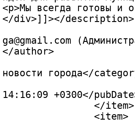
<p>Мы всегда готовы и о
</div>]]></description>

			<author>primaria.ceadirl
ga@gmail.com (Администр
</author>

			<category>Последние
новости города</category
			<pubDate>Mon, 08 Jul 202
14:16:09 +0300</pubDate>
		</item>

		<item>

			<title>Внимание! Будьте