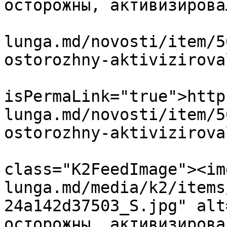
осторожны, активизирова
			<link>https://ceadir
lunga.md/novosti/item/5
ostorozhny-aktivizirova
			<guid
isPermaLink="true">http
lunga.md/novosti/item/5
ostorozhny-aktivizirova
			<description><![CDATA[<di
class="K2FeedImage"><im
lunga.md/media/k2/items
24a142d37503_S.jpg" alt
осторожны, активизирова