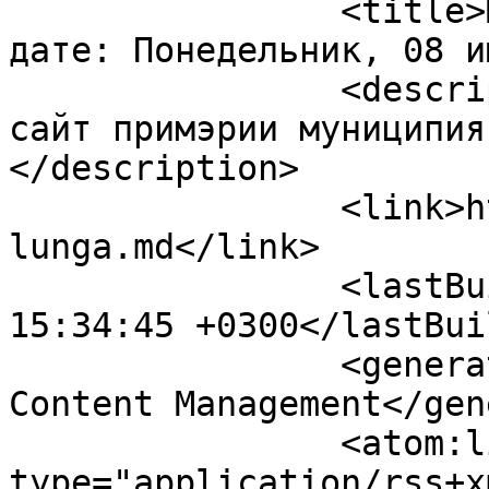
		<title>Материалы отфильтрованы по 
дате: Понедельник, 08 и
		<description><![CDATA[Официальный 
сайт примэрии муниципия
</description>

		<link>https://ceadir-
lunga.md</link>

		<lastBuildDate>Fri, 07 Aug 2026 
15:34:45 +0300</lastBui
		<generator>Joomla! - Open Source 
Content Management</gen
		<atom:link rel="self" 
type="application/rss+x