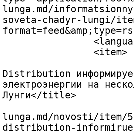
lunga.md/informatsionny
soveta-chadyr-lungi/ite
format=feed&amp;type=rss
		<language>ru-ru</language>

		<item>

			<title>Premier Energy
Distribution информируе
электроэнергии на неско
Лунги</title>

			<link>https://ceadir
lunga.md/novosti/item/5
distribution-informirue