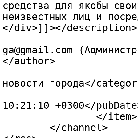
средства для якобы свои
неизвестных лиц и посре
</div>]]></description>

			<author>primaria.ceadirl
ga@gmail.com (Администр
</author>

			<category>Последние
новости города</category
			<pubDate>Mon, 08 Jul 202
10:21:10 +0300</pubDate>
		</item>

	</channel>
