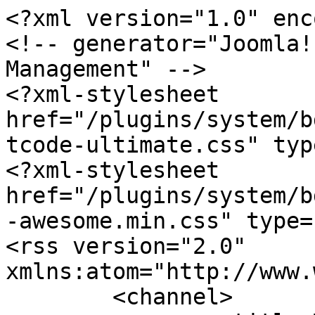
<?xml version="1.0" enc
<!-- generator="Joomla!
Management" -->

<?xml-stylesheet 
href="/plugins/system/b
tcode-ultimate.css" typ
<?xml-stylesheet 
href="/plugins/system/b
-awesome.min.css" type=
<rss version="2.0" 
xmlns:atom="http://www.
	<channel>
