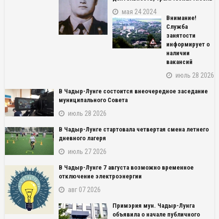
мая 24 2024
Внимание!
Служба
занятости
информирует о
наличии
вакансий
июль 28 2026
В Чадыр-Лунге состоится внеочередное заседание
муниципального Совета
июль 28 2026
В Чадыр-Лунге стартовала четвертая смена летнего
дневного лагеря
июль 27 2026
В Чадыр-Лунге 7 августа возможно временное
NAME_SOCIAL_FACEBOOK
отключение электроэнергии
авг 07 2026
NAME_SOCIAL_GOOGLE
Примэрия мун. Чадыр-Лунга
объявила о начале публичного
NAME_SOCIAL_TWITTER