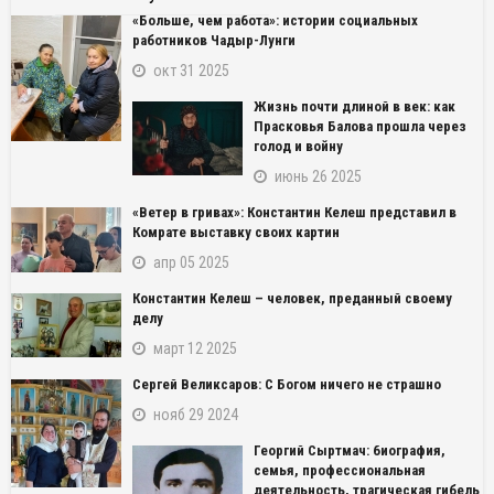
«Больше, чем работа»: истории социальных
работников Чадыр-Лунги
окт 31 2025
Жизнь почти длиной в век: как
Прасковья Балова прошла через
голод и войну
июнь 26 2025
«Ветер в гривах»: Константин Келеш представил в
Комрате выставку своих картин
апр 05 2025
Константин Келеш – человек, преданный своему
делу
март 12 2025
Сергей Великсаров: С Богом ничего не страшно
нояб 29 2024
Георгий Сыртмач: биография,
семья, профессиональная
деятельность, трагическая гибель