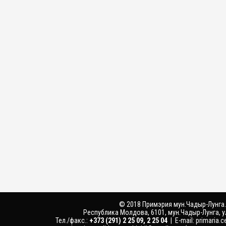
© 2018 Примэрия мун.Чадыр-Лунга.
Республика Молдова, 6101, мун.Чадыр-Лунга, у
Тел./факс.:
‎+373 (291) 2 25 09, 2 25 04
| E-mail:
primaria.