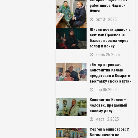
работников Чадыр-
Лунги
окт 31 2025
Жизнь почти длиной в
век: как Прасковья
Балова прошла через
голод и войну
июнь 26 2025
«Ветер в гривах»:
Константин Келеш
представил в Комрате
выставку своих картин
апр 05 2025
Константин Келеш –
человек, преданный
своему делу
март 12 2025
Сергей Великсаров: С
Богом ничего не