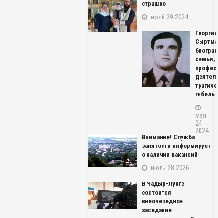
страшно
нояб 29 2024
Георгий
Сыртма
биограф
семья,
профес
деятель
трагиче
гибель
мая
24
2024
Внимание! Служба
занятости информирует
о наличии вакансий
июль 28 2026
В Чадыр-Лунге
состоится
внеочередное
заседание