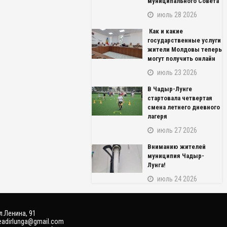
муниципального Совета
июль 28 2026
Как и какие
государственные услуги
жители Молдовы теперь
могут получить онлайн
июль 23 2026
В Чадыр-Лунге
стартовала четвертая
NAME_SOCIAL_FACEBOOK
смена летнего дневного
лагеря
NAME_SOCIAL_GOOGLE
июль 27 2026
Вниманию жителей
NAME_SOCIAL_TWITTER
муниципия Чадыр-
Лунга!
NAME_SOCIAL_LINKEDIN
июль 24 2026
NAME_SOCIAL_PINTEREST
л.Ленина, 91
ceadirlunga@gmail.com