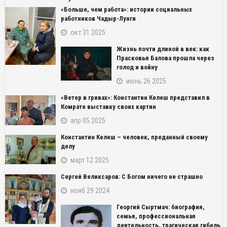
«Больше, чем работа»: истории социальных
работников Чадыр-Лунги
окт 31 2025
Жизнь почти длиной в век: как
Прасковья Балова прошла через
голод и войну
июнь 26 2025
«Ветер в гривах»: Константин Келеш представил в
Комрате выставку своих картин
апр 05 2025
Константин Келеш – человек, преданный своему
делу
март 12 2025
Сергей Великсаров: С Богом ничего не страшно
нояб 29 2024
Георгий Сыртмач: биография,
семья, профессиональная
деятельность, трагическая гибель