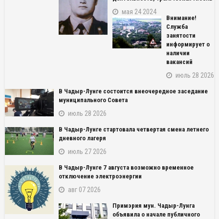
мая 24 2024
Внимание!
Служба
занятости
информирует о
наличии
вакансий
июль 28 2026
В Чадыр-Лунге состоится внеочередное заседание
муниципального Совета
июль 28 2026
В Чадыр-Лунге стартовала четвертая смена летнего
дневного лагеря
июль 27 2026
В Чадыр-Лунге 7 августа возможно временное
NAME_SOCIAL_FACEBOOK
отключение электроэнергии
авг 07 2026
NAME_SOCIAL_GOOGLE
Примэрия мун. Чадыр-Лунга
объявила о начале публичного
NAME_SOCIAL_TWITTER