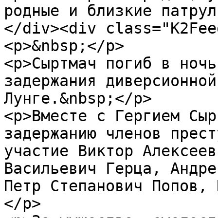
родные и близкие патрул
</div><div class="K2Fee
<p>&nbsp;</p>

<p>Сыртмач погиб в ночь
задержания диверсионной
Лунге.&nbsp;</p>

<p>Вместе с Гергием Сыр
задержанию членов прест
участие Виктор Алексеев
Васильевич Герца, Андре
Петр Степанович Попов, 
</p>
