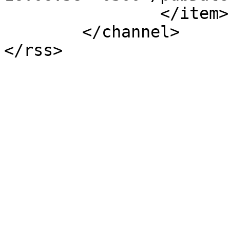
		</item>

	</channel>
