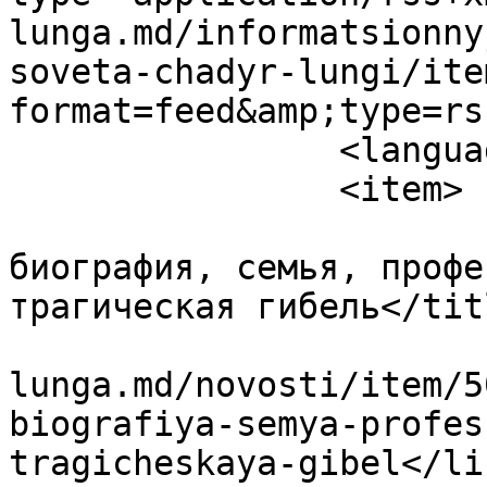
lunga.md/informatsionny
soveta-chadyr-lungi/ite
format=feed&amp;type=rss
		<language>ru-ru</language>

		<item>

			<title>Георгий Сыртмач:
биография, семья, профе
трагическая гибель</titl
			<link>https://ceadir
lunga.md/novosti/item/5
biografiya-semya-profes
tragicheskaya-gibel</lin