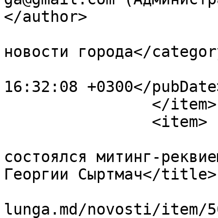
</author>

			<category>Последние
новости города</category
			<pubDate>Fri, 24 May 202
16:32:08 +0300</pubDate>
		</item>

		<item>

			<title>В Чадыр-Лунге
состоялся митинг-реквие
Георгии Сыртмач</title>

			<link>https://ceadir
lunga.md/novosti/item/5