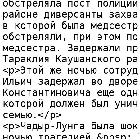
обстреляла пост полиции
районе диверсанты захва
в которой была медсестр
обстреляли, при этом по
медсестра. Задержали пр
Тараклия Каушанского ра
<p>Этой же ночью сотруд
Ильич задержал во дворе
Константиновича еще одн
которой должен был унич
семью.</p>

<p>Чадыр-Лунга была шок
ночью трагедией.&nbsp; 