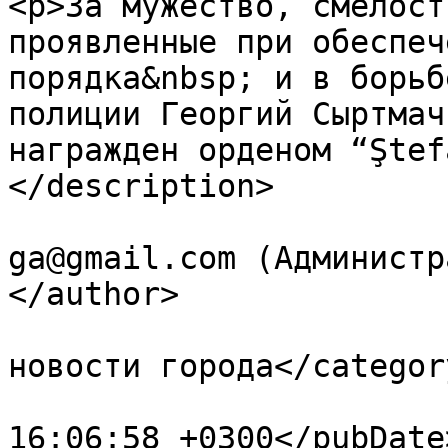
<p>За мужество, смелост
проявленные при обеспеч
порядка&nbsp; и в борьб
полиции Георгий Сыртмач
награжден орденом “Ştef
</description>

			<author>primaria.ceadirl
ga@gmail.com (Администр
</author>

			<category>Последние
новости города</category
			<pubDate>Fri, 24 May 202
16:06:58 +0300</pubDate>