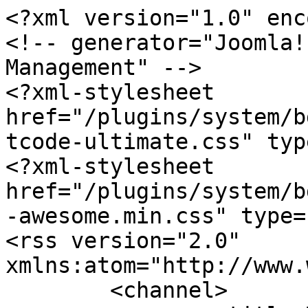
<?xml version="1.0" enc
<!-- generator="Joomla!
Management" -->

<?xml-stylesheet 
href="/plugins/system/b
tcode-ultimate.css" typ
<?xml-stylesheet 
href="/plugins/system/b
-awesome.min.css" type=
<rss version="2.0" 
xmlns:atom="http://www.
	<channel>
