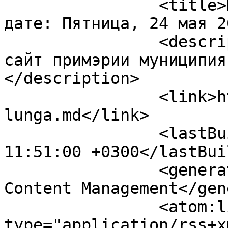
		<title>Материалы отфильтрованы по 
дате: Пятница, 24 мая 2
		<description><![CDATA[Официальный 
сайт примэрии муниципия
</description>

		<link>https://ceadir-
lunga.md</link>

		<lastBuildDate>Sat, 08 Aug 2026 
11:51:00 +0300</lastBui
		<generator>Joomla! - Open Source 
Content Management</gen
		<atom:link rel="self" 
type="application/rss+x