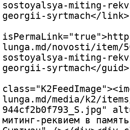
sostoyalsya-miting-rekv
georgii-syrtmach</link>

			<guid
isPermaLink="true">http
lunga.md/novosti/item/5
sostoyalsya-miting-rekv
georgii-syrtmach</guid>

			<description><![CDATA[<di
class="K2FeedImage"><im
lunga.md/media/k2/items
944cf2b0f793_S.jpg" alt
митинг-реквием в память