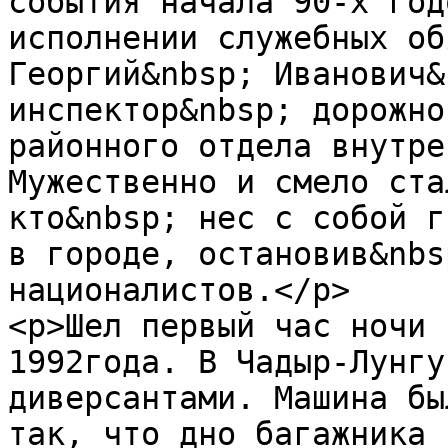
события начала 90-х год
исполнении служебных об
Георгий&nbsp; Иванович&
инспектор&nbsp; дорожно
районного отдела внутре
Мужественно и смело ста
кто&nbsp; нес с собой г
в городе, остановив&nbs
националистов.</p>

<p>Шел первый час ночи 
1992года. В Чадыр-Лунгу
диверсантами. Машина бы
так, что дно багажника 