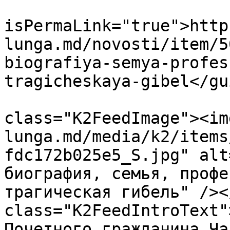
			<guid
isPermaLink="true">http
lunga.md/novosti/item/5
biografiya-semya-profes
tragicheskaya-gibel</gui
			<description><![CDATA[<di
class="K2FeedImage"><im
lunga.md/media/k2/items
fdc172b025e5_S.jpg" alt
биография, семья, профе
трагическая гибель" /><
class="K2FeedIntroText"
Почетного гражданина Ча