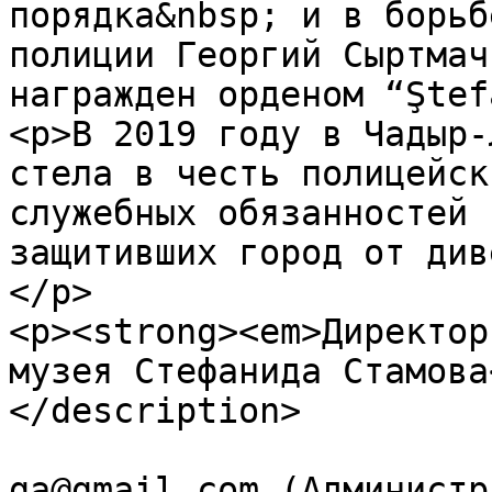
порядка&nbsp; и в борьб
полиции Георгий Сыртмач
награжден орденом “Ştef
<p>В 2019 году в Чадыр-
стела в честь полицейск
служебных обязанностей 
защитивших город от див
</p>

<p><strong><em>Директор
музея Стефанида Стамова
</description>

			<author>primaria.ceadirl
ga@gmail.com (Администр