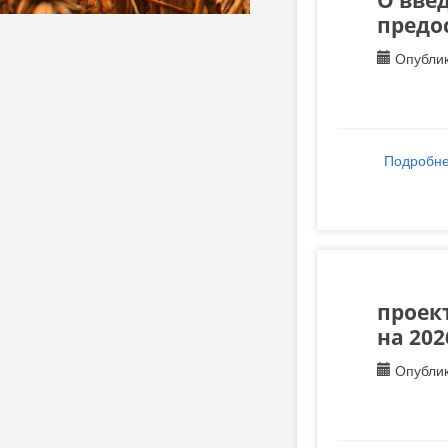
О введ
предо
Опублик
Подробн
проек
на 202
Опублик