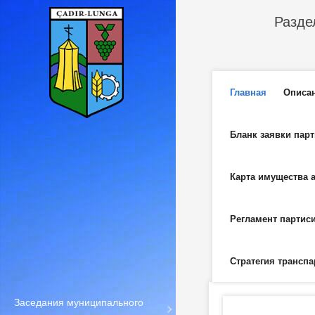
Перейти к основному содержанию
Разде
Главное м
Главная
Описа
Бланк заявки пар
Карта имущества 
Регламент партис
Стратегия транспа
Заседания муниципального