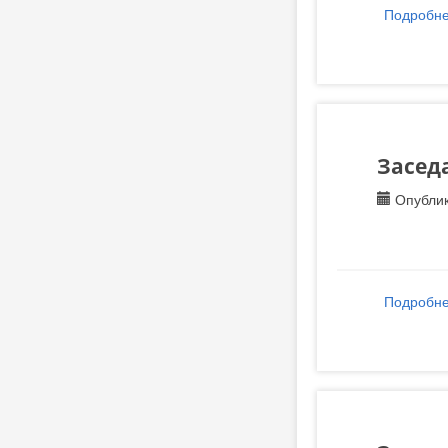
Подробн
Засед
Опублик
Подробн