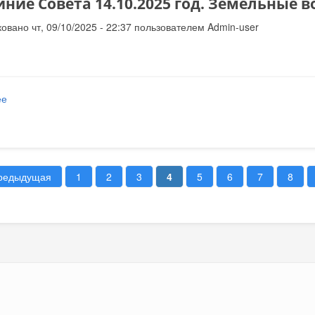
иние Совета 14.10.2025 год. Земельные 
овано чт, 09/10/2025 - 22:37 пользователем
Admin-user
ее
о Засединие Совета 14.10.2025 год. Земельные вопросы
предыдущая
1
2
3
4
5
6
7
8