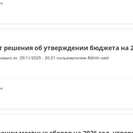
ее
о Проекты решений к заседанию Совета 02.12.25 г.
т решения об утверждении бюджета на 2
овано вт, 25/11/2025 - 20:21 пользователем
Admin-user
ее
о Проект решения об утверждении бюджета на 2026 год