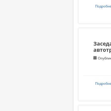
Подробн
Заседа
автот
Опублик
Подробн