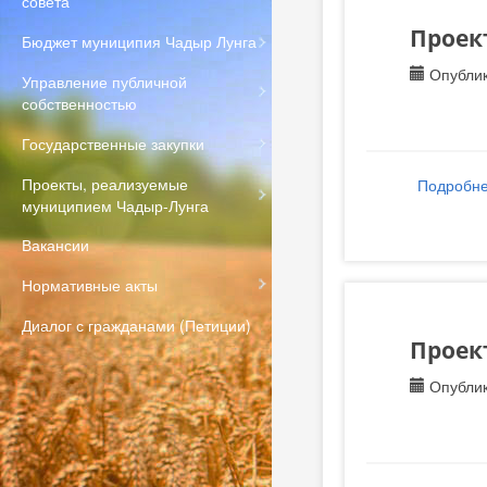
совета
Проект
Бюджет муниципия Чадыр Лунга
Опублик
Управление публичной
собственностью
Государственные закупки
Проекты, реализуемые
Подробн
муниципием Чадыр-Лунга
Вакансии
Нормативные акты
Диалог с гражданами (Петиции)
Проект
Опублик