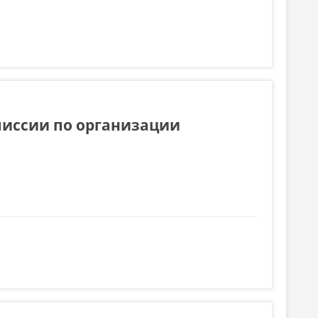
го платежа на 2026 год
омиссии по организации
низации автотранспортных перевозок