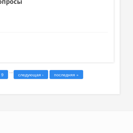
вопросы
…
9
следующая ›
последняя »