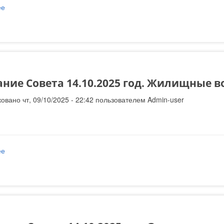
ее
о Результаты аукциона от 21.10.2015 года
ание Совета 14.10.2025 год. Жилищные 
овано чт, 09/10/2025 - 22:42 пользователем
Admin-user
ее
о Заседание Совета 14.10.2025 год. Жилищные вопросы