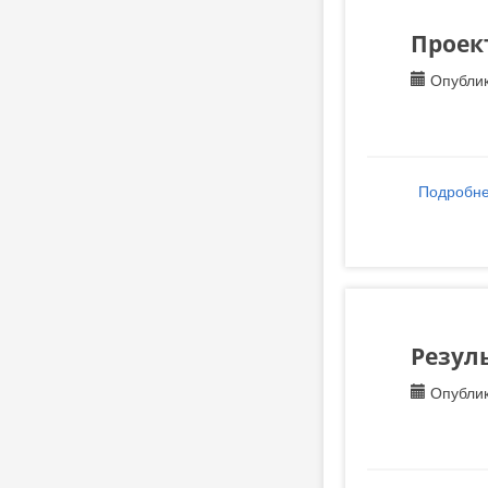
Проек
Опублик
Подробн
Резуль
Опублик