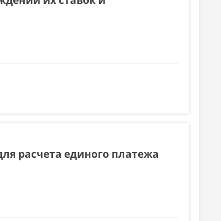
рждении их ставок и
к и предоставлении освобождений и льгот
для расчета единого платежа