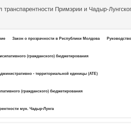
л транспарентности Примэрии и Чадыр-Лунгско
еню
ние
Закон о прозрачности в Республики Молдова
Руководство
тисипативного (гражданского) бюджетирования
административно - территориальной единицы (АТЕ)
ипативного (гражданского) бюджетирования
рентности мун. Чадыр-Лунга