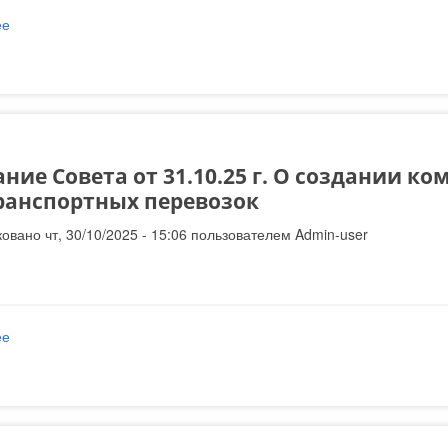
ее
о проекты решений: ставки местных налогов и для расчета едино
ние Совета от 31.10.25 г. О создании к
ранспортных перевозок
овано чт, 30/10/2025 - 15:06 пользователем
Admin-user
ее
о Заседание Совета от 31.10.25 г. О создании комиссии по орга