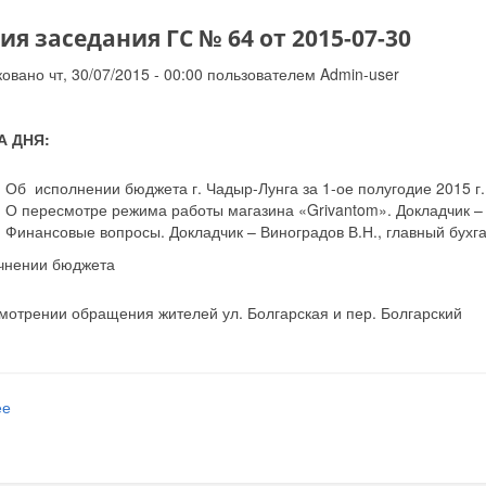
я заседания ГС № 64 от 2015-07-30
овано чт, 30/07/2015 - 00:00 пользователем
Admin-user
А ДНЯ:
.
Об исполнении бюджета г. Чадыр-Лунга за 1-ое полугодие 2015 г.
.
О пересмотре режима работы магазина «Grivantom». Докладчик – 
.
Финансовые вопросы. Докладчик – Виноградов В.Н., главный бухг
чнении бюджета
мотрении обращения жителей ул. Болгарская и пер. Болгарский
ее
о Решения заседания ГС № 64 от 2015-07-30