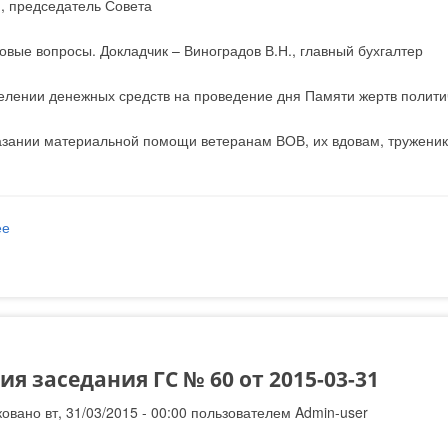
., председатель Совета
овые вопросы. Докладчик – Виноградов В.Н., главный бухгалтер
делении денежных средств на проведение дня Памяти жертв полити
казании материальной помощи ветеранам ВОВ, их вдовам, труженик
ее
о Решения заседания ГС № 61 от 2015-04-30
я заседания ГС № 60 от 2015-03-31
овано вт, 31/03/2015 - 00:00 пользователем
Admin-user