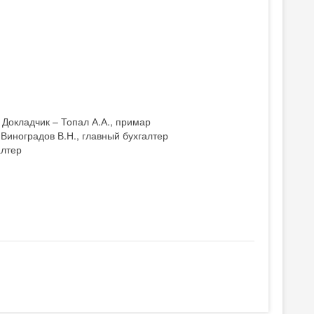
 Докладчик – Топал А.А., примар
Виноградов В.Н., главный бухгалтер
алтер