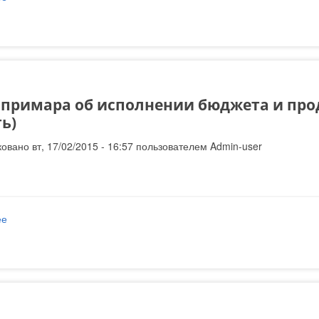
 примара об исполнении бюджета и прод
ть)
овано вт, 17/02/2015 - 16:57 пользователем
Admin-user
ее
о Отчет примара об исполнении бюджета и проделанной работе за