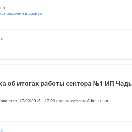
дня
екст решений в архиве
ее
о Решения заседания ГС № 60 от 2015-03-31
а об итогах работы сектора №1 ИП Чадыр
овано вт, 17/02/2015 - 17:00 пользователем
Admin-user
ее
о Справка об итогах работы сектора №1 ИП Чадыр-Лунга за 2014 г