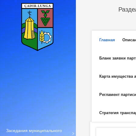
Перейти к основному содержанию
Разде
Главное м
Главная
Описа
Бланк заявки пар
Карта имущества 
Регламент партис
Стратегия транспа
Заседания муниципального