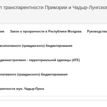
л транспарентности Примэрии и Чадыр-Лунгско
еню
ние
Закон о прозрачности в Республики Молдова
Руководство
тисипативного (гражданского) бюджетирования
административно - территориальной единицы (АТЕ)
ипативного (гражданского) бюджетирования
рентности мун. Чадыр-Лунга