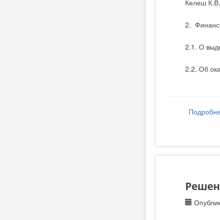
Келеш К.В
2. Финанс
2.1. О вы
2.2. Об о
Подробн
Решени
Опублик