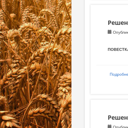
Решени
Опублик
ПОВЕСТК
Подробн
Решени
Опублик