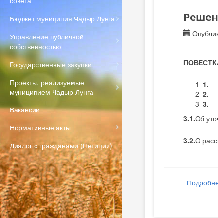
совета
Решени
Бюджет муниципия Чадыр Лунга
Опублик
Управление публичной
собственностью
ПОВЕСТК
Государственные закупки
Проекты, реализуемые
1
муниципием Чадыр-Лунга
2
3
Вакансии
3.1.
Об уто
Нормативные акты
3.2.
О расс
Диалог с гражданами (Петиции)
Подробн