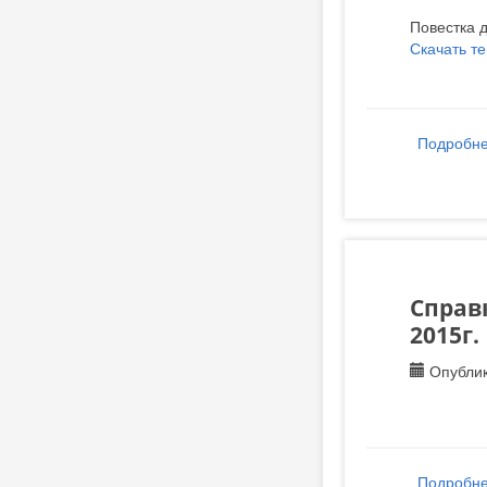
Повестка 
Скачать т
Подробн
Справк
2015г.
Опублик
Подробн