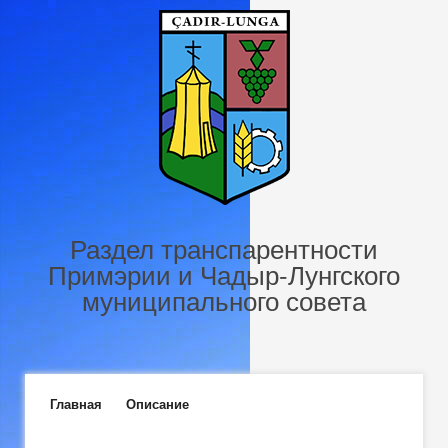
Перейти к основному содержанию
Раздел транспарентности
Примэрии и Чадыр-Лунгского
муниципального совета
Главное меню
Главная
Описание