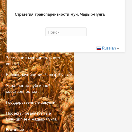
Стратегия транспарентности мун. Чадыр-Лунга
Форма поиска
Russian
Заседания муниципального
совета
Бюджет муниципия Чадыр Лунга
Управление публичной
собственностью
Государственные закупки
Проекты, реализуемые
муниципием Чадыр-Лунга
Вакансии