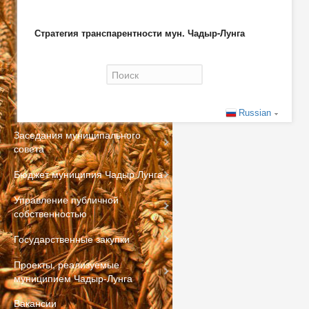
Стратегия транспарентности мун. Чадыр-Лунга
Форма поиска
Russian
Заседания муниципального
совета
Бюджет муниципия Чадыр Лунга
Управление публичной
собственностью
Государственные закупки
Проекты, реализуемые
муниципием Чадыр-Лунга
Вакансии