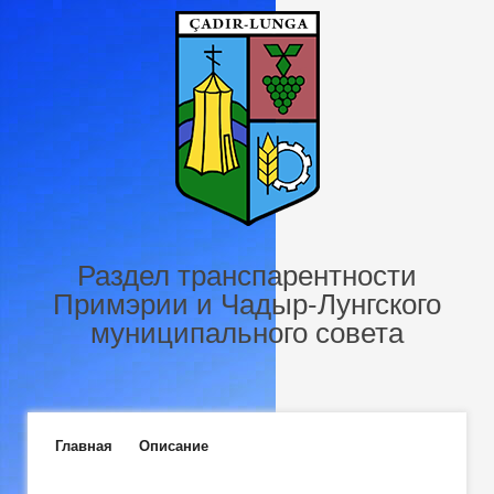
Перейти к основному содержанию
Раздел транспарентности
Примэрии и Чадыр-Лунгского
муниципального совета
Главное меню
Главная
Описание