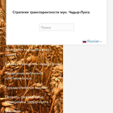
Стратегия транспарентности мун. Чадыр-Лунга
Форма поиска
Russian
Заседания муниципального
совета
Бюджет муниципия Чадыр Лунга
Управление публичной
собственностью
Государственные закупки
Проекты, реализуемые
муниципием Чадыр-Лунга
Вакансии