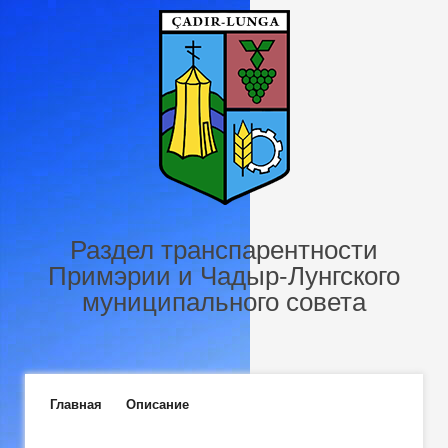
Перейти к основному содержанию
Раздел транспарентности
Примэрии и Чадыр-Лунгского
муниципального совета
Главное меню
Главная
Описание