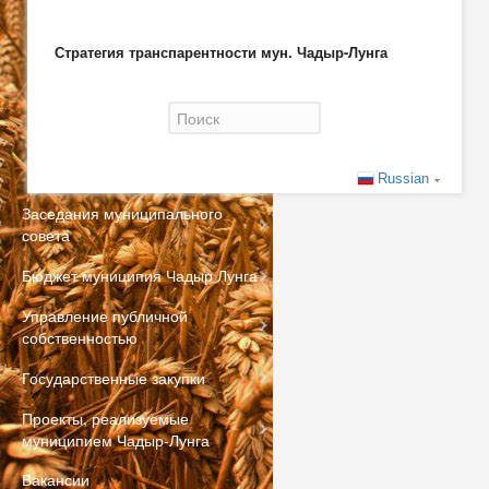
Стратегия транспарентности мун. Чадыр-Лунга
Форма поиска
Russian
Заседания муниципального
совета
Бюджет муниципия Чадыр Лунга
Управление публичной
собственностью
Государственные закупки
Проекты, реализуемые
муниципием Чадыр-Лунга
Вакансии