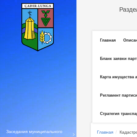
Перейти к основному содержанию
Разде
Главное м
Главная
Описа
Бланк заявки пар
Карта имущества 
Регламент партис
Стратегия транспа
Заседания муниципального
Главная
Кадастр