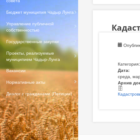
совета
Бюджет муниципия Чадыр Лунга
Управление публичной
Кадаст
собственностью
Государственные закупки
Опублик
Проекты, реализуемые
муниципием Чадыр-Лунга
Категория
Дата:
Вакансии
среда, мар
Нормативные акты
Архив до
Диалог с гражданами (Петиции)
Кадастров