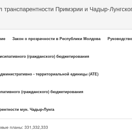
л транспарентности Примэрии и Чадыр-Лунгско
еню
ние
Закон о прозрачности в Республики Молдова
Руководство
тисипативного (гражданского) бюджетирования
административно - территориальной единицы (АТЕ)
ипативного (гражданского) бюджетирования
рентности мун. Чадыр-Лунга
овые планы: 331,332,333