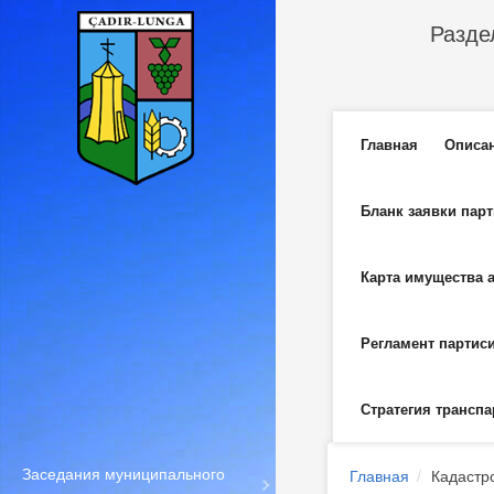
Перейти к основному содержанию
Разде
Главное м
Главная
Описа
Бланк заявки пар
Карта имущества 
Регламент партис
Стратегия транспа
Заседания муниципального
Главная
Кадастр