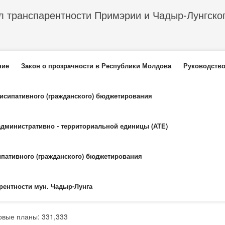
л транспарентности Примэрии и Чадыр-Лунгско
еню
ние
Закон о прозрачности в Республики Молдова
Руководство
тисипативного (гражданского) бюджетирования
административно - территориальной единицы (АТЕ)
ипативного (гражданского) бюджетирования
рентности мун. Чадыр-Лунга
овые планы: 331,333