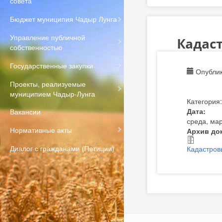
совета
Бюджет муниципия Чадыр Лунга
Управление публичной
Кадаст
собственностью
Государственные закупки
Опублик
Проекты, реализуемые
муниципием Чадыр-Лунга
Категория
Дата:
Вакансии
среда, мар
Нормативные акты
Архив до
Диалог с гражданами (Петиции)
Кадастров