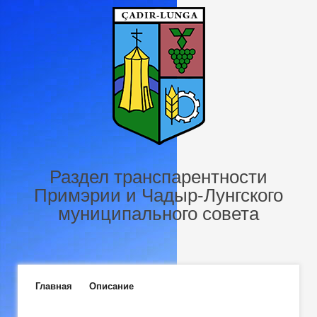
Перейти к основному содержанию
Раздел транспарентности
Примэрии и Чадыр-Лунгского
муниципального совета
Главное меню
Главная
Описание