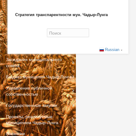
Стратегия транспарентности мун. Чадыр-Лунга
Форма поиска
Russian
Заседания муниципального
совета
Бюджет муниципия Чадыр Лунга
Управление публичной
собственностью
Государственные закупки
Проекты, реализуемые
муниципием Чадыр-Лунга
Вакансии