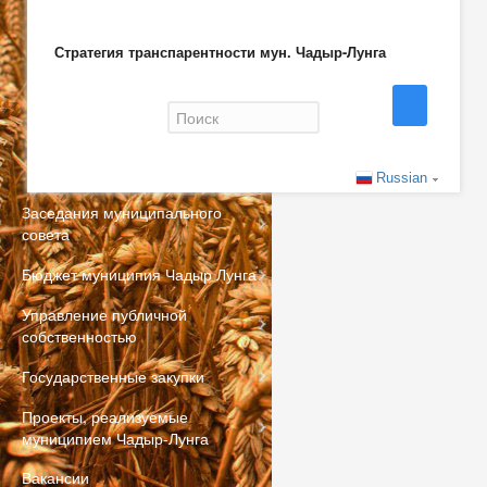
Стратегия транспарентности мун. Чадыр-Лунга
Форма поиска
Russian
Заседания муниципального
совета
Бюджет муниципия Чадыр Лунга
Управление публичной
собственностью
Государственные закупки
Проекты, реализуемые
муниципием Чадыр-Лунга
Вакансии