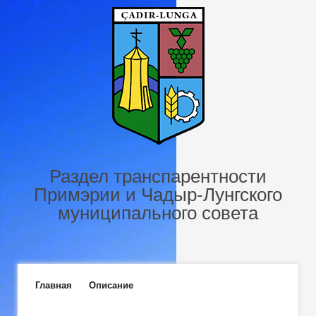
Перейти к основному содержанию
Раздел транспарентности
Примэрии и Чадыр-Лунгского
муниципального совета
Главное меню
Главная
Описание