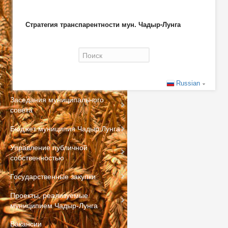
Стратегия транспарентности мун. Чадыр-Лунга
Форма поиска
Russian
Заседания муниципального
совета
Бюджет муниципия Чадыр Лунга
Управление публичной
собственностью
Государственные закупки
Проекты, реализуемые
муниципием Чадыр-Лунга
Вакансии