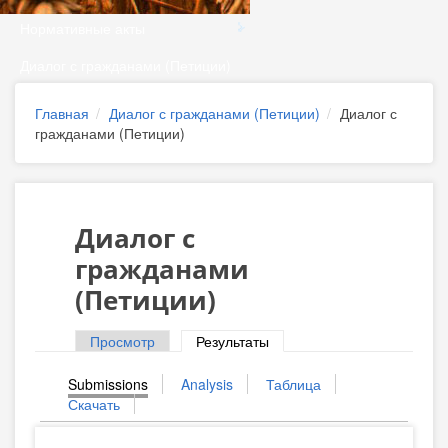
Нормативные акты
Диалог с гражданами (Петиции)
Главная
Диалог с гражданами (Петиции)
Диалог с
гражданами (Петиции)
Диалог с
гражданами
(Петиции)
Просмотр
Результаты
(активная вкладка)
Главные вкладки
Submissions
(активная вкладка)
Analysis
Таблица
Вторичные вкладки
Скачать