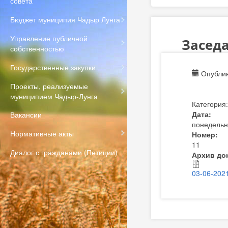
совета
Бюджет муниципия Чадыр Лунга
Управление публичной
Заседа
собственностью
Государственные закупки
Опублик
Проекты, реализуемые
муниципием Чадыр-Лунга
Категория
Дата:
Вакансии
понедельн
Нормативные акты
Номер:
11
Диалог с гражданами (Петиции)
Архив до
03-06-2021