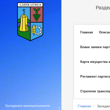
Перейти к основному содержанию
Разде
Главное м
Главная
Описа
Бланк заявки пар
Карта имущества 
Регламент партис
Стратегия транспа
Заседания муниципального
Главная
Заседан