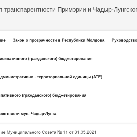
л транспарентности Примэрии и Чадыр-Лунгско
еню
ние
Закон о прозрачности в Республики Молдова
Руководство
тисипативного (гражданского) бюджетирования
административно - территориальной единицы (АТЕ)
ипативного (гражданского) бюджетирования
рентности мун. Чадыр-Лунга
ие Муниципального Совета № 11 от 31.05.2021