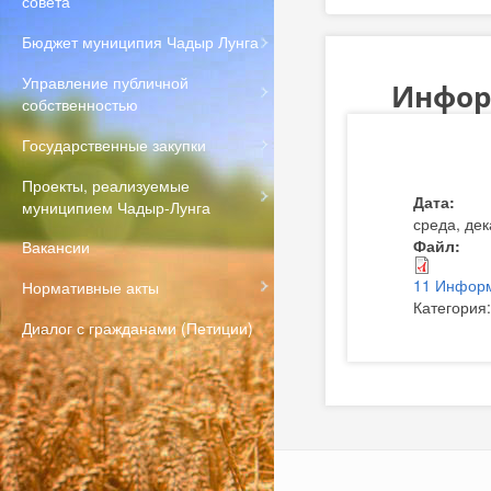
совета
Бюджет муниципия Чадыр Лунга
Управление публичной
Информ
собственностью
Государственные закупки
Проекты, реализуемые
Дата:
муниципием Чадыр-Лунга
среда, дек
Файл:
Вакансии
11 Информ
Нормативные акты
Категория
Диалог с гражданами (Петиции)