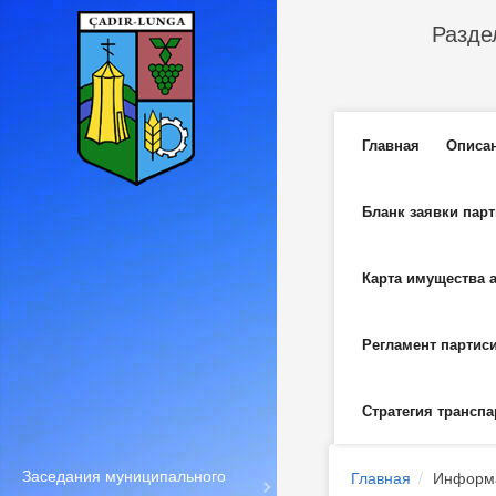
Перейти к основному содержанию
Разде
Главное м
Главная
Описа
Бланк заявки пар
Карта имущества 
Регламент партис
Стратегия транспа
Заседания муниципального
Главная
Информа