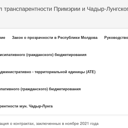
л транспарентности Примэрии и Чадыр-Лунгско
еню
ние
Закон о прозрачности в Республики Молдова
Руководство
тисипативного (гражданского) бюджетирования
административно - территориальной единицы (АТЕ)
ипативного (гражданского) бюджетирования
рентности мун. Чадыр-Лунга
ция о контрактах, заключенных в ноябре 2021 года