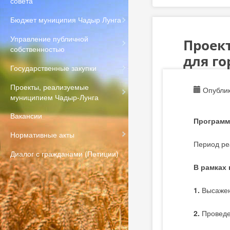
совета
Бюджет муниципия Чадыр Лунга
Управление публичной
Проект
собственностью
для г
Государственные закупки
Проекты, реализуемые
Опублик
муниципием Чадыр-Лунга
Вакансии
Программ
Нормативные акты
Период ре
Диалог с гражданами (Петиции)
В рамках
1.
Высажен
2.
Проведе