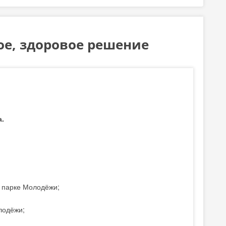
ное, здоровое решение
.
в парке Молодёжи;
лодёжи;