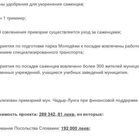
ны удобрения для укоренения саженцев;
н 1 триммер;
 озеленения примэрии существляется уход за саженцами;
иятия по подготовке парка Молодёжи к посадке вовлечены работн
анием специализированного транспорта;
риятия по посадке саженцев вовлечено более 300 жителей муницип
венных учреждений, учащиеся учебных заведений муниципия.
ализован примэрией мун. Чадыр-Лунга при финансовой поддержке 
оимость проекта:
289 342, 81 леев
, из которых:
вание Посольства Словакии:
192 000 леев;