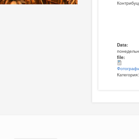
Контрибуц
Data:
понедельни
file:
Фотографи
Категория