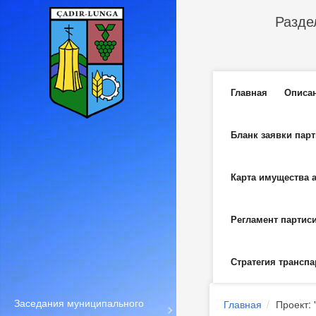
Перейти к основному содержанию
Разде
Главное м
Главная
Описа
Бланк заявки пар
Карта имущества 
Регламент партис
Стратегия транспа
Заседания муниципального
Главная
Проект: 