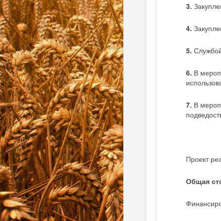
3.
Закупле
4.
Закупле
5.
Службой
6.
В меропр
использов
7.
В мероп
подведост
Проект ре
Общая ст
Финансиро