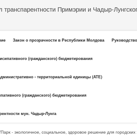
л транспарентности Примэрии и Чадыр-Лунгско
еню
ние
Закон о прозрачности в Республики Молдова
Руководство
тисипативного (гражданского) бюджетирования
административно - территориальной единицы (АТЕ)
ипативного (гражданского) бюджетирования
рентности мун. Чадыр-Лунга
"Парк - экологичное, социальное, здоровое решение для городских