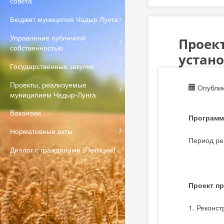
совета
Бюджет муниципия Чадыр Лунга
Управление публичной
Проек
собственностью
устан
Государственные закупки
Проекты, реализуемые
Опублик
муниципием Чадыр-Лунга
Вакансии
Программ
Нормативные акты
Период ре
Диалог с гражданами (Петиции)
Проект п
1. Реконс