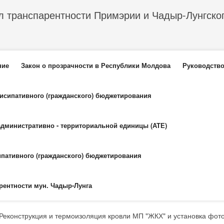
л транспарентности Примэрии и Чадыр-Лунгско
еню
ние
Закон о прозрачности в Республики Молдова
Руководство
тисипативного (гражданского) бюджетирования
административно - территориальной единицы (АТЕ)
ипативного (гражданского) бюджетирования
рентности мун. Чадыр-Лунга
"Реконструкция и термоизоляция кровли МП "ЖКХ" и установка фот