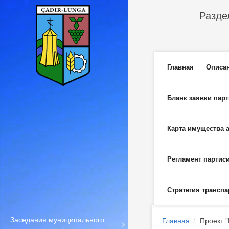
Перейти к основному содержанию
Разде
Главное м
Главная
Описа
Бланк заявки пар
Карта имущества 
Регламент партис
Стратегия транспа
Заседания муниципального
Главная
Проект 