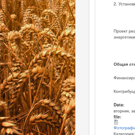
2. Устано
Проект ре
энергетик
Общая ст
Финансир
Контрибуц
Data:
вторник, а
file:
Фотографи
Категория