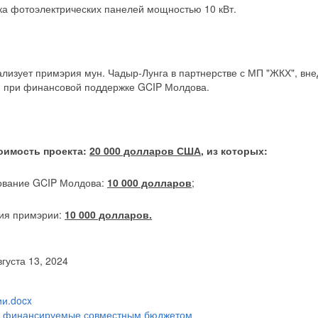
вка фотоэлектрических панелей мощностью 10 кВт.
ализует примэрия мун. Чадыр-Лунга в партнерстве с МП "ЖКХ", вн
и при финансовой поддержке GCIP Молдова.
оимость проекта:
20 000 долларов США,
из которых:
ование GCIP Молдова:
10 000 долларов
;
ия примэрии:
10 000 долларов.
вгуста 13, 2024
и.docx
:
финансируемые совместным бюджетом