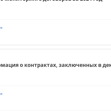
ее
о Отчет о мониторинге договоров за 2024 год
мация о контрактах, заключенных в дек
ее
о Информация о контрактах, заключенных в декабре 2024 года