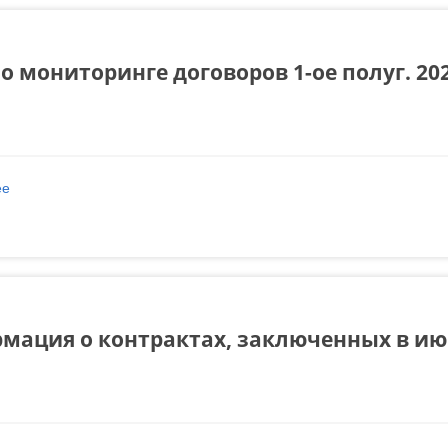
о мониторинге договоров 1-ое полуг. 20
ее
о Отчет о мониторинге договоров 1-ое полуг. 2024
мация о контрактах, заключенных в июн