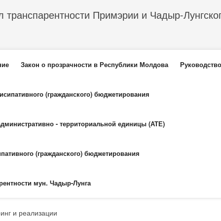
л транспарентности Примэрии и Чадыр-Лунгско
еню
ние
Закон о прозрачности в Республики Молдова
Руководство
тисипативного (гражданского) бюджетирования
административно - территориальной единицы (АТЕ)
ипативного (гражданского) бюджетирования
рентности мун. Чадыр-Лунга
инг и реализации