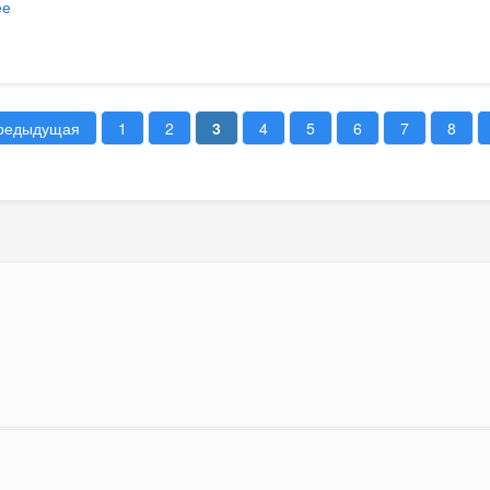
ее
о Информация о контрактах, заключенных в июне 2024 года
предыдущая
1
2
3
4
5
6
7
8