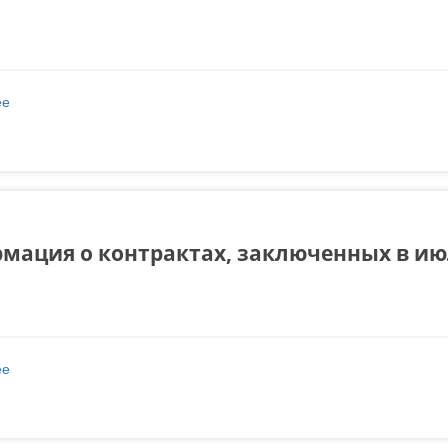
ее
о Информация о контрактах, заключенных в августе 2024 года
мация о контрактах, заключенных в июл
ее
о Информация о контрактах, заключенных в июле 2024 года