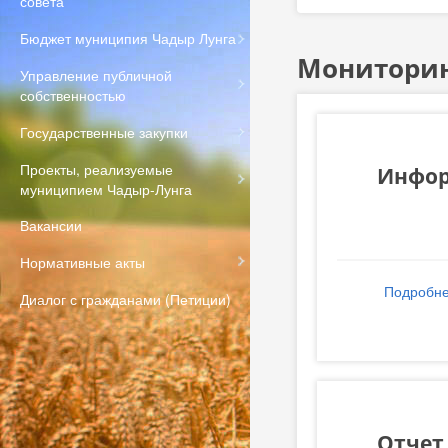
совета
Бюджет муниципия Чадыр Лунга
Мониторин
Управление публичной
собственностью
Государственные закупки
Проекты, реализуемые
Инфор
муниципием Чадыр-Лунга
Вакансии
Нормативные акты
Подробн
Диалог с гражданами (Петиции)
Отчет 