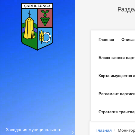
Перейти к основному содержанию
Разде
Главное м
Главная
Описа
Бланк заявки пар
Карта имущества 
Регламент партис
Стратегия транспа
Заседания муниципального
Главная
Монитор