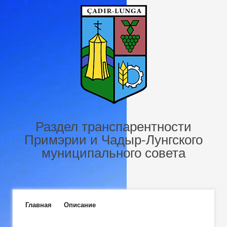
Перейти к основному содержанию
Раздел транспарентности
Примэрии и Чадыр-Лунгского
муниципального совета
Главное меню
Главная
Описание