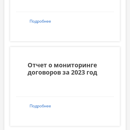
Подробнее
о Информация о контрактах,
заключенных в январе 2024 года
Отчет о мониторинге
договоров за 2023 год
Подробнее
о Отчет о мониторинге договоров за
2023 год