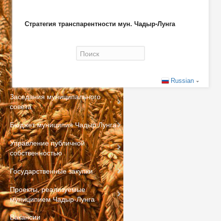
Стратегия транспарентности мун. Чадыр-Лунга
Форма поиска
Russian
Заседания муниципального
совета
Бюджет муниципия Чадыр Лунга
Управление публичной
собственностью
Государственные закупки
Проекты, реализуемые
муниципием Чадыр-Лунга
Вакансии