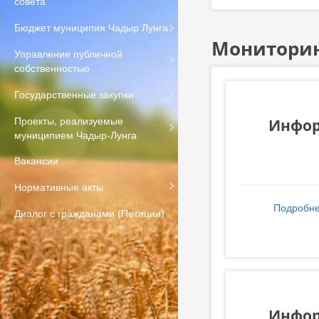
совета
Бюджет муниципия Чадыр Лунга
Мониторин
Управление публичной
собственностью
Государственные закупки
Проекты, реализуемые
Инфор
муниципием Чадыр-Лунга
Вакансии
Нормативные акты
Подробн
Диалог с гражданами (Петиции)
Инфор