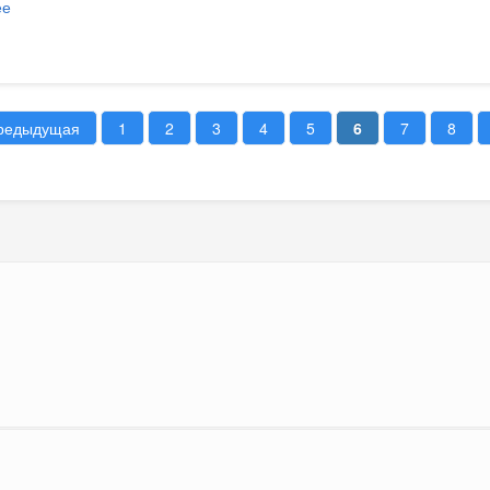
ее
о Информация о контрактах, заключенных в апреле 2022 года
предыдущая
1
2
3
4
5
6
7
8