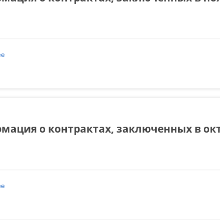
ее
о Информация о контрактах, заключенных в ноябре 2022 года
мация о контрактах, заключенных в окт
ее
о Информация о контрактах, заключенных в октябре 2022 года