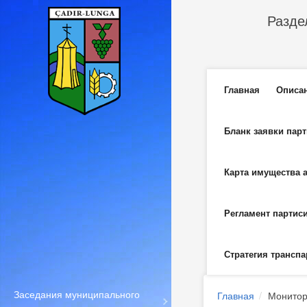
Перейти к основному содержанию
Разде
Главное м
Главная
Описа
Бланк заявки пар
Карта имущества 
Регламент партис
Стратегия транспа
Заседания муниципального
Главная
Монитор