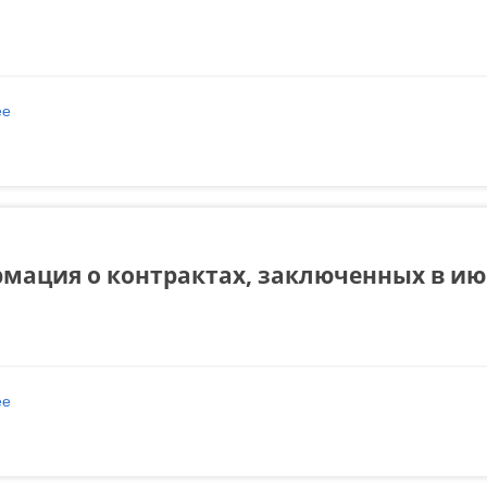
ее
о Информация о контрактах, заключенных в июле 2022 года
мация о контрактах, заключенных в июн
ее
о Информация о контрактах, заключенных в июне 2022 года