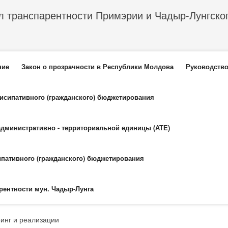
л транспарентности Примэрии и Чадыр-Лунгско
еню
ние
Закон о прозрачности в Республики Молдова
Руководство
тисипативного (гражданского) бюджетирования
административно - территориальной единицы (АТЕ)
ипативного (гражданского) бюджетирования
рентности мун. Чадыр-Лунга
инг и реализации