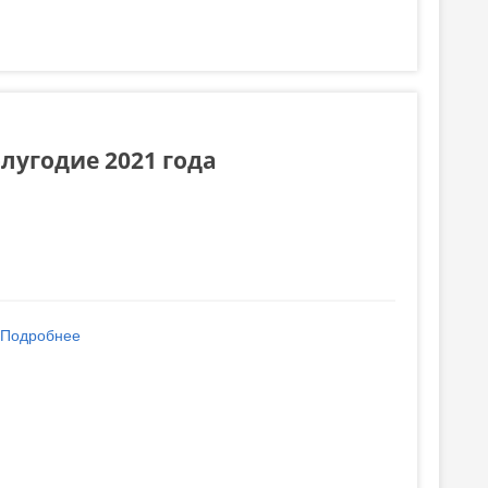
лугодие 2021 года
Подробнее
о Исполнение бюджета мун. Чадыр-Лунга за I
полугодие 2021 года