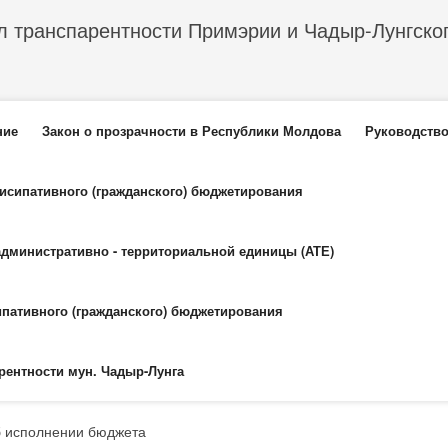
л транспарентности Примэрии и Чадыр-Лунгско
еню
ние
Закон о прозрачности в Республики Молдова
Руководство
тисипативного (гражданского) бюджетирования
административно - территориальной единицы (АТЕ)
ипативного (гражданского) бюджетирования
рентности мун. Чадыр-Лунга
б исполнении бюджета