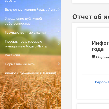
совета
Бюджет муниципия Чадыр Лунга
Отчет об 
Управление публичной
собственностью
Государственные закупки
Проекты, реализуемые
Инфог
муниципием Чадыр-Лунга
года
Вакансии
Опублик
Нормативные акты
Диалог с гражданами (Петиции)
Подробн