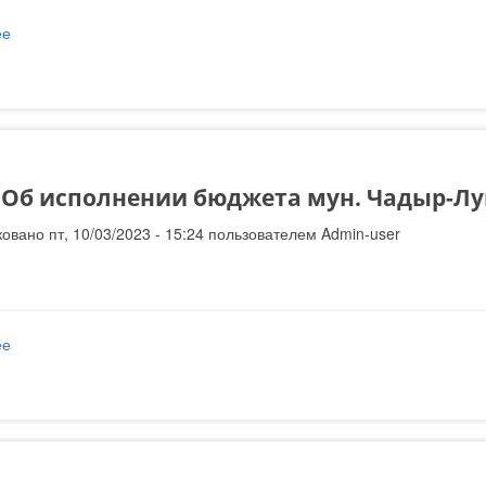
ее
о Отчёт об исполнении бюджета мун. Чадыр-Лунга за 6 мес. 2023 
 Об исполнении бюджета мун. Чадыр-Лун
овано пт, 10/03/2023 - 15:24 пользователем
Admin-user
ее
о Отчет Об исполнении бюджета мун. Чадыр-Лунга за 2022 год