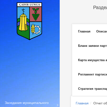
Перейти к основному содержанию
Разде
Главное м
Главная
Описа
Бланк заявки пар
Карта имущества 
Регламент партис
Стратегия транспа
Заседания муниципального
Главная
Отчет о