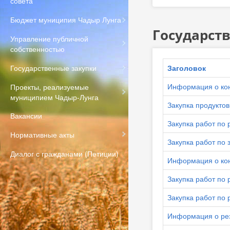
совета
Бюджет муниципия Чадыр Лунга
Государст
Управление публичной
собственностью
Государственные закупки
Заголовок
Информация о кон
Проекты, реализуемые
муниципием Чадыр-Лунга
Закупка продуктов
Вакансии
Закупка работ по
Нормативные акты
Закупка работ по 
Диалог с гражданами (Петиции)
Информация о кон
Закупка работ по
Закупка работ по 
Информация о рез