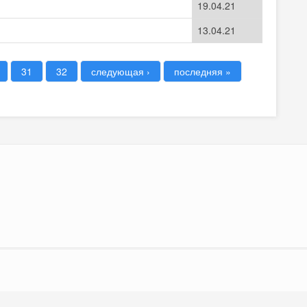
19.04.21
13.04.21
31
32
следующая ›
последняя »