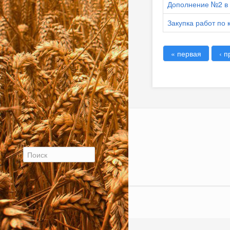
Дополнение №2 в 
Закупка работ по 
« первая
‹ 
Страницы
Форма поиска