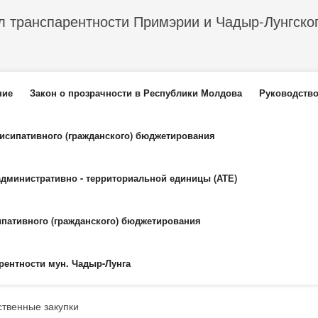
л транспарентности Примэрии и Чадыр-Лунгско
еню
ние
Закон о прозрачности в Республики Молдова
Руководство
тисипативного (гражданского) бюджетирования
административно - территориальной единицы (АТЕ)
ипативного (гражданского) бюджетирования
рентности мун. Чадыр-Лунга
ственные закупки