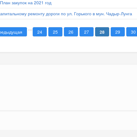
План закупок на 2021 год
капитальному ремонту дороги по ул. Горького в мун. Чадыр-Лунга
…
предыдущая
24
25
26
27
28
29
30