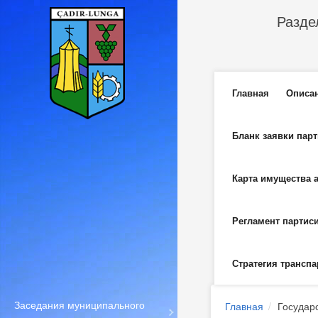
Перейти к основному содержанию
Разде
Главное м
Главная
Описа
Бланк заявки пар
Карта имущества 
Регламент партис
Стратегия транспа
Заседания муниципального
Главная
Государ