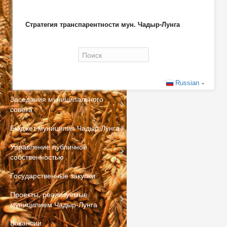
Стратегия транспарентности мун. Чадыр-Лунга
Форма поиска
Russian
Заседания муниципального
совета
Бюджет муниципия Чадыр Лунга
Управление публичной
собственностью
Государственные закупки
Проекты, реализуемые
муниципием Чадыр-Лунга
Вакансии