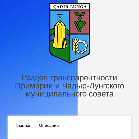
Перейти к основному содержанию
Раздел транспарентности
Примэрии и Чадыр-Лунгского
муниципального совета
Главное меню
Главная
Описание