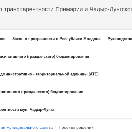
л транспарентности Примэрии и Чадыр-Лунгско
еню
ние
Закон о прозрачности в Республики Молдова
Руководство
тисипативного (гражданского) бюджетирования
административно - территориальной единицы (АТЕ)
ипативного (гражданского) бюджетирования
рентности мун. Чадыр-Лунга
ия муниципального совета
Проекты решений