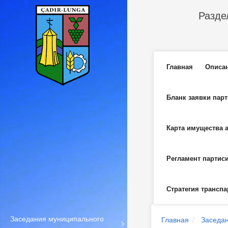
Перейти к основному содержанию
Разде
Главное м
Главная
Описа
Бланк заявки пар
Карта имущества 
Регламент партис
Стратегия транспа
Заседания муниципального
Главная
Заседан