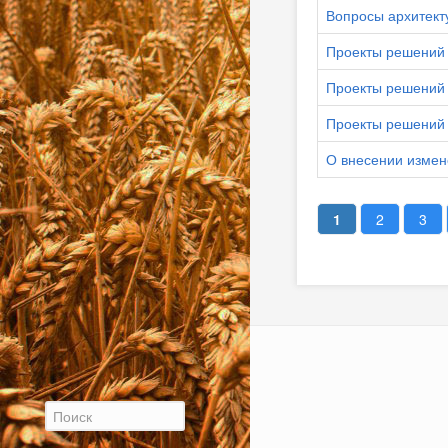
Вопросы архитект
Проекты решений 
Проекты решений 
Проекты решений 
О внесении измен
1
2
3
Страницы
Форма поиска