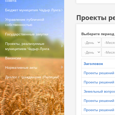
совета
Бюджет муниципия Чадыр Лунга
Проекты р
Управление публичной
собственностью
Выберите период
Государственные закупки
День
Месяц
Проекты, реализуемые
муниципием Чадыр-Лунга
День
Месяц
Вакансии
Заголовок
Нормативные акты
Проекты решений 
Диалог с гражданами (Петиции)
Проекты решений 
Земельный вопрос
Проекты решений 
Проекты решений к