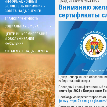
Среда, 28 августа 2024 10:27
ИНФОРМАЦИОННЫЙ
Вниманию жел
БЮЛЛЕТЕНЬ ПРИМЭРИИ И
СОВЕТА ЧАДЫР-ЛУНГИ
сертификаты с
ТРАНСПАРЕНТНОСТЬ
СОЦИАЛЬНАЯ СФЕРА
ЦЕНТР ИНФОРМИРОВАНИЯ
И ОБСЛУЖИВАНИЯ
НАСЕЛЕНИЯ
УСТАВ МУН. ЧАДЫР-ЛУНГА
Центр непрерывного образовани
избирательной сферы.
Последний квалификационный экз
сентября 2024 в Комратском Г
Необходимо зарегистрироваться
форму
https://docs.google.co