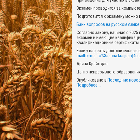
Приглашение для участия в экзам
Экзамен проводится за компьюте
Подготовится к экзамену можно 
Банк вопросов на русском язык
Согласно закону, начиная с 2025
экзамен и имеющие квалификаци
Квалификационные сертификаты д
Если у вас есть дополнительные 
mailto=mailto%
3aarina.kraijdan@c
Арина Крайждан
Центр непрерывного образования
Опубликовано в
Последние новос
Подробнее ...