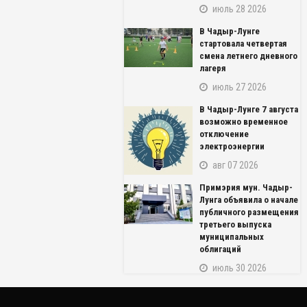
июль 28 2026
В Чадыр-Лунге
стартовала четвертая
смена летнего дневного
лагеря
июль 27 2026
В Чадыр-Лунге 7 августа
возможно временное
отключение
электроэнергии
авг 07 2026
NAME_SOCIAL_FACEBOOK
Примэрия мун. Чадыр-
NAME_SOCIAL_GOOGLE
Лунга объявила о начале
публичного размещения
третьего выпуска
NAME_SOCIAL_TWITTER
муниципальных
облигаций
NAME_SOCIAL_LINKEDIN
июль 30 2026
NAME_SOCIAL_PINTEREST