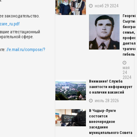
а.
нояб 29 2024
.
ее законодательство.
Георгий
Сыртма
care_ru.pdf
биограф
давшие аттестационный
семья,
ирательной сфере.
профес
деятель
трагиче
чте:
//e.mail.ru/compose/?
гибель
мая
24
2024
Внимание! Служба
занятости информирует
о наличии вакансий
июль 28 2026
В Чадыр-Лунге
состоится
внеочередное
заседание
муниципального Совета