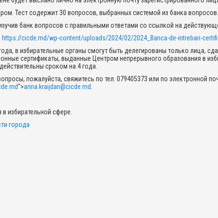
ене будет выслано лично на электронную почту зарегистрированного лиц
ром. Тест содержит 30 вопросов, выбранных системой из банка вопросов
изучив банк вопросов с правильными ответами со ссылкой на действующ
е
https://cicde.md/wp-content/uploads/2024/02/2024_Banca-de-intrebari-certifi
 года, в избирательные органы смогут быть делегированы только лица, с
онные сертификаты, выданные Центром непрерывного образования в изб
ействительны сроком на 4 года.
вопросы, пожалуйста, свяжитесь по тел. 079405373 или по электронной по
icde.md
">
arina.kraijdan@cicde.md
.
 в избирательной сфере.
ти города