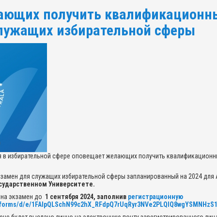
ающих получить квалификационн
лужащих избирательной сферы
я в избирательной сфере оповещает желающих получить квалификацион
амен для служащих избирательной сферы запланированный на 2024 для А
осударственном Университете.
 на экзамен до
1 сентября 2024, заполнив
регистрационную
m/forms/d/e/1FAIpQLSchN99c2hX_RFdpQ7rUqRyr3NVe2PLQlQ8wgYSMNHzS1