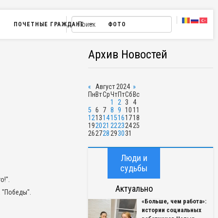
ПОЧЕТНЫЕ ГРАЖДАНЕ
ФОТО
Архив Новостей
«
Август 2024
»
Пн
Вт
Ср
Чт
Пт
Сб
Вс
1
2
3
4
5
6
7
8
9
10
11
12
13
14
15
16
17
18
19
20
21
22
23
24
25
26
27
28
29
30
31
Люди и
судьбы
о!".
Актуально
к "Победы".
«Больше, чем работа»:
истории социальных