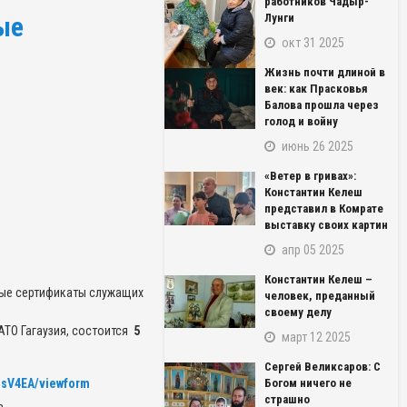
работников Чадыр-
ые
Лунги
окт 31 2025
Жизнь почти длиной в
век: как Прасковья
Балова прошла через
голод и войну
июнь 26 2025
«Ветер в гривах»:
Константин Келеш
представил в Комрате
выставку своих картин
апр 05 2025
Константин Келеш –
ные сертификаты служащих
человек, преданный
своему делу
ТО Гагаузия, состоится
5
март 12 2025
Сергей Великсаров: С
sV4EA/viewform
Богом ничего не
страшно