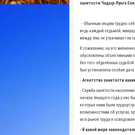
занятости Чадыр-Лунга Еле
- Обычным людям трудно себе
ведь каждый седьмой, живущи
между тем, не утрачивает ни 
К сожалению, на его жизненно
обусловлены объективными пр
без того обделённых судьбой 
был установлена особая дата
- Агентство занятости каки
- Служба занятости населения
начала текущего года у нас 
которых нами были трудоустр
возможностями об услугах, п
их в рынок труда и осведомл
- В какой мере законодател