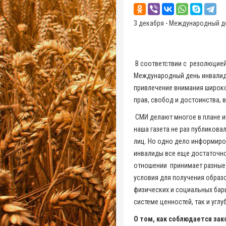
3 декабря - Международный д
В соответствии с резолюцией
Международный день инвалидо
привлечение внимания широко
прав, свобод и достоинства, 
СМИ делают многое в плане 
наша газета не раз публикова
лиц. Но одно дело информиров
инвалиды все еще достаточн
отношении принимает разные
условия для получения образо
физических и социальных бар
системе ценностей, так и угл
О том, как соблюдается за