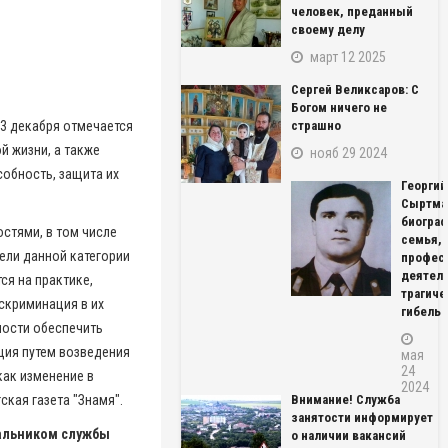
человек, преданный
своему делу
март 12 2025
Сергей Великсаров: С
Богом ничего не
 3 декабря отмечается
страшно
й жизни, а также
нояб 29 2024
обность, защита их
Георгий
Сыртма
биограф
стями, в том числе
семья,
тели данной категории
профес
деятель
ся на практике,
трагиче
скриминация в их
гибель
ости обеспечить
ция путем возведения
мая
24
как изменение в
2024
ская газета "Знамя".
Внимание! Служба
занятости информирует
чальником службы
о наличии вакансий