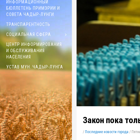
ИНФОРМАЦИОННЫЙ
БЮЛЛЕТЕНЬ ПРИМЭРИИ И
СОВЕТА ЧАДЫР-ЛУНГИ
ТРАНСПАРЕНТНОСТЬ
СОЦИАЛЬНАЯ СФЕРА
ЦЕНТР ИНФОРМИРОВАНИЯ
И ОБСЛУЖИВАНИЯ
НАСЕЛЕНИЯ
УСТАВ МУН. ЧАДЫР-ЛУНГА
Закон пока тол
/
Последние новости города
/
Пятни