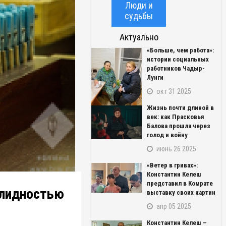
Люди и
судьбы
Актуально
«Больше, чем работа»:
истории социальных
работников Чадыр-
Лунги
окт 31 2025
Жизнь почти длиной в
век: как Прасковья
Балова прошла через
голод и войну
июнь 26 2025
«Ветер в гривах»:
Константин Келеш
представил в Комрате
алидностью
выставку своих картин
апр 05 2025
Константин Келеш –