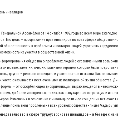
ень инвалидов
 Генеральной Ассамблеи от 14 октября 1992 года во всем мире ежегодно
в. Его цель — продвижение прав инвалидов во всех сферах общественно
й общественности к проблемам инвалидов, людей, утративших трудоспос
возможность их участия в общественной жизни.
информирования общества о проблемах людей с ограниченными возможно
ла интервью, заметки, очерки, главными героями которых были представи
ать, другое – реально защищать и участвовать в их жизни. Как оказывает
о часто оказываются исключенными из полноценной жизни общества. Ди
 формы — от оскорбляющей дискриминации, выражающейся в невозможн
вания, до более изощренных, таких, как вынужденная сегрегация и изоля
ьеров. Изменения в отношении к инвалидности и ее концепции включают 
убление понимания проблемы на всех уровнях общества - пишет Чадыр-Лунг
конодательство в сфере трудоустройства инвалидов – в беседе с на