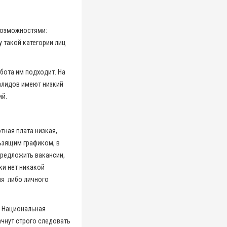
 возможностями:
у такой категории лиц
абота им подходит. На
алидов имеют низкий
ий.
тная плата низкая,
льзящим графиком, в
предложить вакансии,
ки нет никакой
ия либо личного
. Национальная
ачнут строго следовать