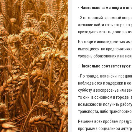
- Насколько сами люди с и
- Это хороший и важный вопро
желание найти хоть какую-то 
приходится искать дополните
Но люди с инвалидностью имею
имеющиеся на предприятиях 
уровень образования и на не
- Насколько соответствуют
- По правде, вакансии, предл
наблюдаются и задержки в ее 
субботу и воскресенье или ве
то они в основном в городе, 
возможности получить работу.
транспорта, либо транспортн
Решение всех проблем предус
программа социальной интегр