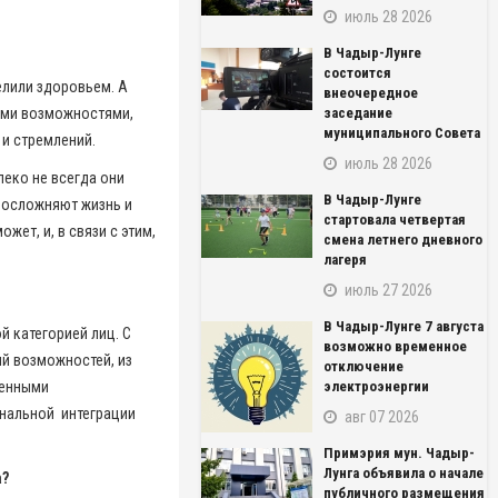
июль 28 2026
В Чадыр-Лунге
состоится
елили здоровьем. А
внеочередное
ными возможностями,
заседание
муниципального Совета
 и стремлений.
июль 28 2026
леко не всегда они
В Чадыр-Лунге
 осложняют жизнь и
стартовала четвертая
ет, и, в связи с этим,
смена летнего дневного
лагеря
июль 27 2026
В Чадыр-Лунге 7 августа
й категорией лиц. С
возможно временное
ий возможностей, из
отключение
ченными
электроэнергии
ональной интеграции
авг 07 2026
Примэрия мун. Чадыр-
Лунга объявила о начале
а?
публичного размещения