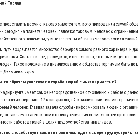
ной Торлак.
 представить воочию, каково живётся тем, кого природа или случай обд
й сегодня на планете человек, является таковым. Человек с ограничен
свойственного нашему виду интеллекта, ни обычных человеческих желаний
м пути воздвигается множество барьеров самого разного характера, и да
ичинами. Хватает и предрассудков, и невежества, которые существенно
людей. Такое положение в цивилизованном обществе терпимым быть не мож
 – День инвалидов.
м-то образом участвует в судьбе людей с инвалидностью?
 Чадыр-Лунга имеет самое непосредственное отношению к работе с данно
было зарегистрировано 17 молодых людей с различными типами ограничен
оены 8 человек. Главная задача службы - информировать людей с ограни
редоставляемых агентством в целях увеличения возможностей професси
енности работодателей в целях трудоустройства инвалидов.
ьство способствует защите прав инвалидов в сфере трудоустройств