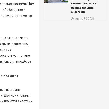
третьего выпуска
ми возможностями». Там
муниципальных
т: «Работодатели
облигаций
 количестве не менее
июль 30 2026
тью закона в части
механизм реализации
ющие их
 отсутствуют точные
 неясности в подборе
и и сами не
твие программ
и. Другими словами,
ии имеются в части их