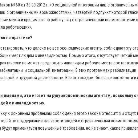
Закон № 60 от 30.03.2012 г. «О социальной интеграции лиц с ограниченны
 лиц с ограниченными возможностями», четвертый подпункт которой гласи
очие места и принимают на работу лиц с ограниченными возможностями в
сла работающих».
ается на практике?
статировать, что далеко не все экономические агенты соблюдают эту ста
бочих мест людям с инвалидностью. Помимо этого, отсутствует четкий 
 практически не может предложить инвалидам рабочие места соответству
абилитации и социальной интеграции. В этих программах реабилитации
льной и трудовой деятельности. Все это создает большие сложности и
и именами, это играет на руку экономическим агентам, поскольку он
дей с инвалидностью.
ольку к основным проблемам соблюдения этого закона относится и отсутс
ателей по поддержанию занятости людей с ограниченными возможностям
м будут применяться повышенные требования, но не знают, какие привилег