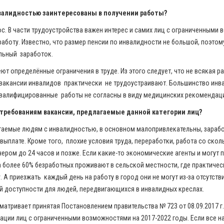
нвалидностью заинтересованы в получении работы?
с. В части трудоустройства важен интерес и самих лиц с ограниченными
работу. Известно, что размер пенсии по инвалидности не большой, поэтом
льный заработок.
т определённые ограничения в труде. Из этого следует, что не всякая р
вакансии инвалидов практически не трудоустраивают. Большинство инв
квалифицированные работы не согласны в виду медицинских рекомендац
 требованиям вакансии, предлагаемые данной категории лиц?
агаемые людям с инвалидностью, в основном малопривлекательны, зарабо
выплате. Кроме того, плохие условия труда, переработки, работа со ско
чером до 24 часов и позже. Если какие-то экономические агенты и могут 
а более 60% безработных проживают в сельской местности, где практичес
 А приезжать каждый день на работу в город они не могут из-за отсутств
ой доступности для людей, передвигающихся в инвалидных креслах.
матривает принятая Постановлением правительства № 723 от 08.09.2017 г
ации лиц с ограниченными возможностями на 2017-2022 годы. Если все н