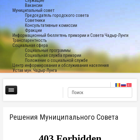
Служащие
Вакансии
Муниципальный совет
Председатель городского совета
Советники
Консультативные комиссии
Фракции
Информационный бюллетень примэрии и Совета Чадыр-Лунги
Транспарентность
Социальная сфера
Социальные программы
Социальная служба примэрии
Положение о социальной службе
Центр информирования и обслуживания населения
Устав мун. Чадыр-Лунга
Решения Муниципального Совета