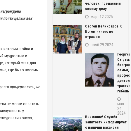
человек, преданный
своему делу
 награждена
март 12 2025
ми почти целый век
Сергей Великсаров: С
Богом ничего не
страшно
нояб 29 2024
к истории: война и
Георгий
ный мудростью и
Сыртма
е, который стал для
биограф
мье, где было восемь
семья,
профес
деятель
трагиче
едолго продержались, не
гибель
ели не могли оплатить
мая
24
рислуживать у
2024
Внимание! Служба
оследовали колхоз,
занятости информирует
о наличии вакансий