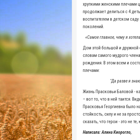
хрупкими женскими плечами ц
продолжает делиться с 4 детьм
воспитателем в детском саду 
поколений.
«Самое главное, чему я хотел
Дом этой большой и дружной 
словам самого мудрого члена
рождения. В этом всем и сост
плечами:
"Да разве я зна
Жизнь Прасковьи Баловой - ка
– вот то, что в ней таится. В
Прасковья Георгиевна было н
стойкость, силу и не за прост
сказать, что герои - это не те
Написала: Алина Киорогло,