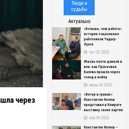
Люди и
судьбы
Актуально
«Больше, чем работа»:
истории социальных
работников Чадыр-
Лунги
окт 31 2025
Жизнь почти длиной в
век: как Прасковья
Балова прошла через
голод и войну
июнь 26 2025
«Ветер в гривах»:
ошла через
Константин Келеш
представил в Комрате
выставку своих картин
апр 05 2025
Константин Келеш –