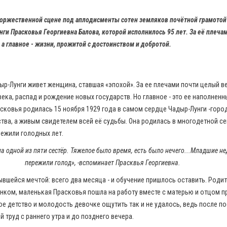
торжественной сцене под аплодисменты сотен земляков почётной грамотой
ги Прасковья Георгиевна Балова, которой исполнилось 95 лет. За её плеча
, а главное - жизни, прожитой с достоинством и добротой.
р-Лунги живет женщина, ставшая «эпохой». За ее плечами почти целый ве
 века, распад и рождение новых государств. Но главное - это ее наполнен
сковья родилась 15 ноября 1929 года в самом сердце Чадыр-Лунги -город
тва, а живым свидетелем всей её судьбы. Она родилась в многодетной се
режили голодных лет.
ла одной из пяти сестёр. Тяжелое было время, есть было нечего...Младшие н
пережили голод», -вспоминает Прасквья Георгиевна.
вшейся мечтой: всего два месяца - и обучение пришлось оставить. Родит
бенком, маленькая Прасковья пошла на работу вместе с матерью и отцом п
е детство и молодость девочке ощутить так и не удалось, ведь после п
 труд с раннего утра и до позднего вечера.