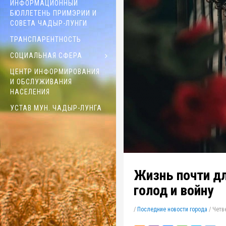
ИНФОРМАЦИОННЫЙ
БЮЛЛЕТЕНЬ ПРИМЭРИИ И
СОВЕТА ЧАДЫР-ЛУНГИ
ТРАНСПАРЕНТНОСТЬ
СОЦИАЛЬНАЯ СФЕРА
ЦЕНТР ИНФОРМИРОВАНИЯ
И ОБСЛУЖИВАНИЯ
НАСЕЛЕНИЯ
УСТАВ МУН. ЧАДЫР-ЛУНГА
Жизнь почти дл
голод и войну
/
Последние новости города
/
Четве