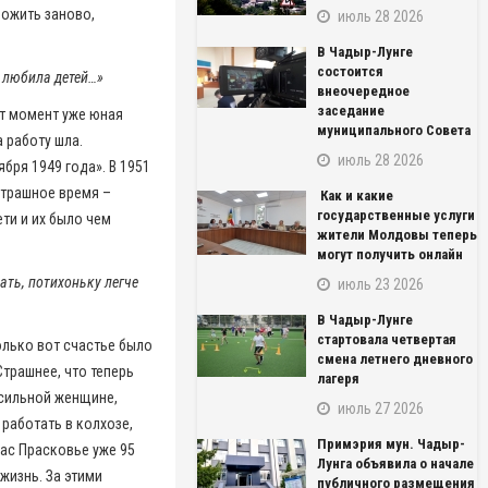
рожить заново,
июль 28 2026
В Чадыр-Лунге
состоится
а любила детей…»
внеочередное
заседание
от момент уже юная
муниципального Совета
 работу шла.
июль 28 2026
бря 1949 года». В 1951
страшное время –
Как и какие
государственные услуги
ти и их было чем
жители Молдовы теперь
могут получить онлайн
ать, потихоньку легче
июль 23 2026
В Чадыр-Лунге
стартовала четвертая
олько вот счастье было
смена летнего дневного
Страшнее, что теперь
лагеря
 сильной женщине,
июль 27 2026
 работать в колхозе,
Примэрия мун. Чадыр-
час Прасковье уже 95
Лунга объявила о начале
 жизнь. За этими
публичного размещения