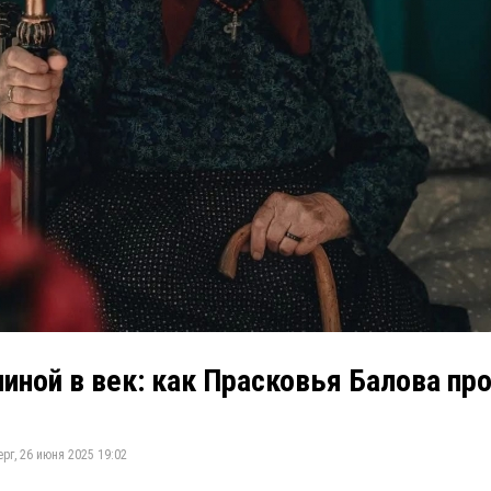
иной в век: как Прасковья Балова пр
рг, 26 июня 2025 19:02