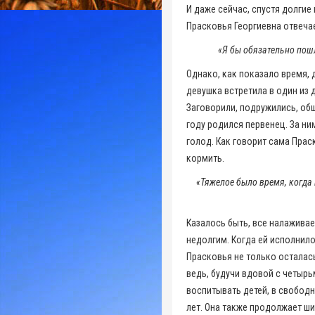
И даже сейчас, спустя долгие
Прасковья Георгиевна отвечае
«Я бы обязательно пошл
Однако, как показало время, 
девушка встретила в один из 
Заговорили, подружились, общ
году родился первенец. За ни
голод. Как говорит сама Прас
кормить.
«Тяжелое было время, когда 
Казалось быть, все налаживае
недолгим. Когда ей исполнило
Прасковья не только осталась
ведь, будучи вдовой с четырь
воспитывать детей, в свободн
лет. Она также продолжает шит