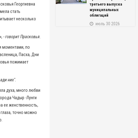
асковья Георгиевна
третьего выпуска
муниципальных
умела стать
облигаций
питывает несколько
июль 30 2026
, - говорит Прасковья.
и моментами, по
асленица, Пасха, Дни
сковья пожимает
ади них".
ила духа, много любви
 города Чадыр -Лунги
а ее женственность,
в глаза, точно можно
ю.