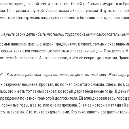
елая история длинной почти в столетие. Своей любовью и мудростью Пр
и, 10 внуками и внучкой, 7 правнуками и 3 правнучками. И пусть она не с
много лет назад, жизнь наградила ее намного большим - сегодня она вос
а научить своих детей - быть честными, трудолюбивыми и самостоятельными»
семьи наполнен жизнью, верой, традициями; к слову, самыми счастливым
 семьи, являются совместные застолья в праздничные дни: Рождество, М
оит семейное счастье. А вот на вопрос, в чём её секрет долголетия, Пра
ю?… Всю жизнь работала… одна осталась, но дети - вот мой свет. Жить надо р
к старинная вышивка: простая, но полная скрытого смысла. Слёзы, пот, с
идимо, это и есть тот самый секрет, который дарит бесценные годы. В день
аграждения почетной грамотой долгожителя. Ей аплодировал весь город з
о прожитые годы, а за то, как она их прожила. Зная ее историю и глядя ей 
, кто на экранах. Это те, кто рядом с нами. Кто тихо живет и создает истори