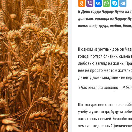
В День горда Чадыр-Лунги на 
долгожительница из Чадыр-Лун
испытаний, труда, любви, боли
В одном из уютных домов Чады
голод, потеря близких, смена
любовью взгляд на жизнь. Пра
неё не просто местом жительс
детей. Двое - младшие - не пе
«Нас осталось шестеро... Я бы
Школа для нее осталась несбы
учёбу и уже тогда, будучи ре
зажиточных семей. Беззаботно
земля, ежедневный физический