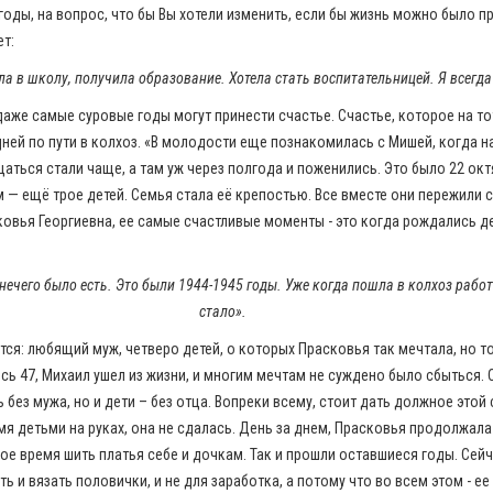
 годы, на вопрос, что бы Вы хотели изменить, если бы жизнь можно было п
т:
а в школу, получила образование. Хотела стать воспитательницей. Я всегд
даже самые суровые годы могут принести счастье. Счастье, которое на т
дней по пути в колхоз. «В молодости еще познакомилась с Мишей, когда на
аться стали чаще, а там уж через полгода и поженились. Это было 22 октя
м — ещё трое детей. Семья стала её крепостью. Все вместе они пережили 
ковья Георгиевна, ее самые счастливые моменты - это когда рождались де
нечего было есть. Это были 1944-1945 годы. Уже когда пошла в колхоз работ
стало».
тся: любящий муж, четверо детей, о которых Прасковья так мечтала, но т
сь 47, Михаил ушел из жизни, и многим мечтам не суждено было сбыться. 
 без мужа, но и дети – без отца. Вопреки всему, стоит дать должное этой
мя детьми на руках, она не сдалась. День за днем, Прасковья продолжала
ое время шить платья себе и дочкам. Так и прошли оставшиеся годы. Сей
ь и вязать половички, и не для заработка, а потому что во всем этом - ее