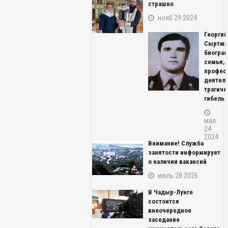
страшно
нояб 29 2024
Георгий
Сыртма
биограф
семья,
профес
деятель
трагиче
гибель
мая
24
2024
Внимание! Служба
занятости информирует
о наличии вакансий
июль 28 2026
В Чадыр-Лунге
состоится
внеочередное
заседание