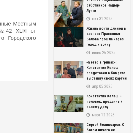
работников Чадыр-
Лунги
окт 31 2025
енные Местным
Жизнь почти длиной в
№42 XLI/I от
век: как Прасковья
го Городского
Балова прошла через
голод и войну
июнь 26 2025
«Ветер в гривах»:
Константин Келеш
представил в Комрате
выставку своих картин
апр 05 2025
Константин Келеш –
человек, преданный
своему делу
март 12 2025
Сергей Великсаров: С
Богом ничего не