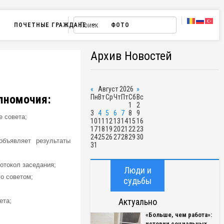
ПОЧЕТНЫЕ ГРАЖДАНЕ
ФОТО
Архив Новостей
«
Август 2026
»
лномочия:
Пн
Вт
Ср
Чт
Пт
Сб
Вс
1
2
3
4
5
6
7
8
9
е совета;
10
11
12
13
14
15
16
17
18
19
20
21
22
23
24
25
26
27
28
29
30
объявляет результаты
31
ротокол заседания;
Люди и
го советом;
судьбы
Актуально
ета;
«Больше, чем работа»:
истории социальных