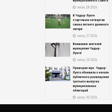
муниципального Совета
июль 28 2026
В Чадыр-Лунге
стартовала четвертая
смена летнего дневного
лагеря
июль 27 2026
Вниманию жителей
муниципия Чадыр-
Лунга!
июль 24 2026
NAME_SOCIAL_FACEBOOK
Примэрия мун. Чадыр-
NAME_SOCIAL_GOOGLE
Лунга объявила о начале
публичного размещения
третьего выпуска
NAME_SOCIAL_TWITTER
муниципальных
облигаций
NAME_SOCIAL_LINKEDIN
июль 30 2026
NAME_SOCIAL_PINTEREST