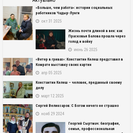
«Больше, чем работа»: истории социальных
работников Чадыр-Лунги
окт 31 2025
Жизнь почти длиной в век: как
Прасковья Балова прошла через
голод и войну
июнь 26 2025
«Ветер в гривах»: Константин Келеш представил в
Комрате выставку своих картин
апр 05 2025
Константин Келеш – человек, преданный своему
делу
март 12 2025
Сергей Великсаров: С Богом ничего не страшно
нояб 29 2024
Георгий Сыртмач: биография,
семья, профессиональная