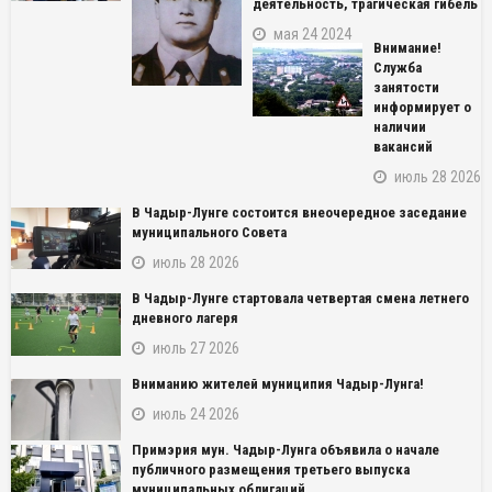
деятельность, трагическая гибель
мая 24 2024
Внимание!
Служба
занятости
информирует о
наличии
вакансий
июль 28 2026
В Чадыр-Лунге состоится внеочередное заседание
муниципального Совета
июль 28 2026
В Чадыр-Лунге стартовала четвертая смена летнего
дневного лагеря
июль 27 2026
NAME_SOCIAL_FACEBOOK
Вниманию жителей муниципия Чадыр-Лунга!
NAME_SOCIAL_GOOGLE
июль 24 2026
Примэрия мун. Чадыр-Лунга объявила о начале
NAME_SOCIAL_TWITTER
публичного размещения третьего выпуска
муниципальных облигаций