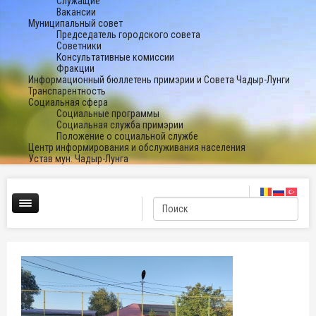
Служащие
Вакансии
Муниципальный совет
Председатель городского совета
Советники
Консультативные комиссии
Фракции
Информационный бюллетень примэрии и Совета Чадыр-Лунги
Транспарентность
Социальная сфера
Социальные программы
Социальная служба примэрии
Положение о социальной службе
Центр информирования и обслуживания населения
Устав мун. Чадыр-Лунга