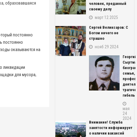
ка, образовавшаяся
человек, преданный
своему делу
март 12 2025
Сергей Великсаров: С
Богом ничего не
оторый постоянно
страшно
сь постоянно
нояб 29 2024
отходы оказываются на
Георгий
Сыртма
по ликвидации
биограф
семья,
лощадки для мусора,
профес
деятель
трагиче
гибель
мая
24
2024
Внимание! Служба
занятости информирует
о наличии вакансий