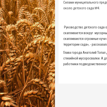
Силами муниципального предп
около детского сада №4.
Руководство детского сада о
скапливается вокруг мусорн
скапливаются огромные кучи м
территории сада», - рассказа
Глава города Анатолий Топал
стихийной мусоросвалки. А дл
работники подведомственног