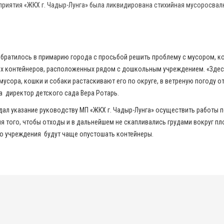
риятия «ЖКХ г. Чадыр-Лунга» была ликвидирована стихийная мусоросвал
братилось в примарию города с просьбой решить проблему с мусором, к
ых контейнеров, расположенных рядом с дошкольным учреждением. «Зде
усора, кошки и собаки растаскивают его по округе, в ветреную погоду 
ла директор детского сада Вера Ротарь.
 дал указание руководству МП «ЖКХ г. Чадыр-Лунга» осуществить работы 
я того, чтобы отходы и в дальнейшем не скапливались грудами вокруг п
о учреждения будут чаще опустошать контейнеры.