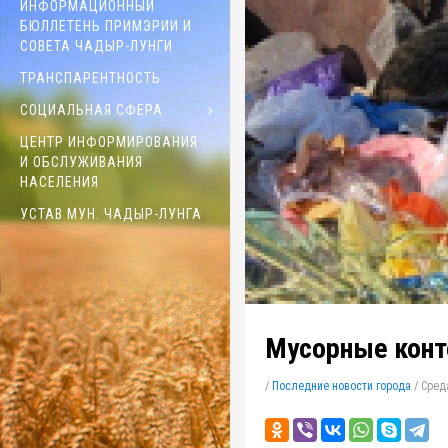
ИНФОРМАЦИОННЫЙ
БЮЛЛЕТЕНЬ ПРИМЭРИИ И
СОВЕТА ЧАДЫР-ЛУНГИ
ТРАНСПАРЕНТНОСТЬ
СОЦИАЛЬНАЯ СФЕРА
ЦЕНТР ИНФОРМИРОВАНИЯ
И ОБСЛУЖИВАНИЯ
НАСЕЛЕНИЯ
УСТАВ МУН. ЧАДЫР-ЛУНГА
Мусорные конт
/
Последние новости города
/
Среда