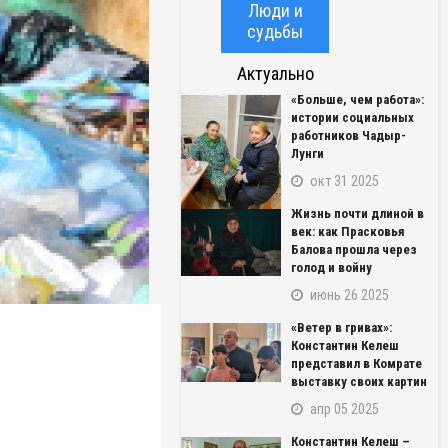
Люди и
судьбы
Актуально
«Больше, чем работа»:
истории социальных
работников Чадыр-
Лунги
окт 31 2025
Жизнь почти длиной в
век: как Прасковья
Балова прошла через
голод и войну
июнь 26 2025
«Ветер в гривах»:
Константин Келеш
представил в Комрате
выставку своих картин
апр 05 2025
Константин Келеш –