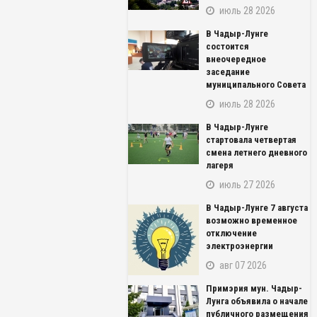
июль 28 2026
В Чадыр-Лунге
состоится
внеочередное
заседание
муниципального Совета
июль 28 2026
В Чадыр-Лунге
стартовала четвертая
смена летнего дневного
лагеря
июль 27 2026
В Чадыр-Лунге 7 августа
возможно временное
отключение
электроэнергии
авг 07 2026
NAME_SOCIAL_FACEBOOK
Примэрия мун. Чадыр-
NAME_SOCIAL_GOOGLE
Лунга объявила о начале
публичного размещения