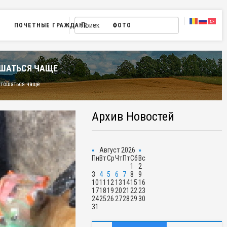
ПОЧЕТНЫЕ ГРАЖДАНЕ
ФОТО
ОШАТЬСЯ ЧАЩЕ
стошаться чаще
Архив Новостей
«
Август 2026
»
Пн
Вт
Ср
Чт
Пт
Сб
Вс
1
2
3
4
5
6
7
8
9
10
11
12
13
14
15
16
17
18
19
20
21
22
23
24
25
26
27
28
29
30
31