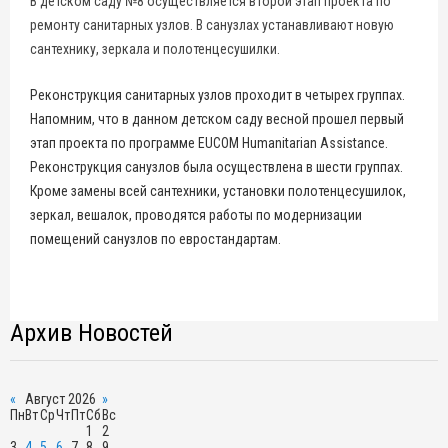
В детском саду №8 осуществляется второй этап проекта по
ремонту санитарных узлов. В санузлах устанавливают новую
сантехнику, зеркала и полотенцесушилки.
Реконструкция санитарных узлов проходит в четырех группах.
Напомним, что в данном детском саду весной прошел первый
этап проекта по программе EUCOM Humanitarian Assistance.
Реконструкция санузлов была осуществлена в шести группах.
Кроме замены всей сантехники, установки полотенцесушилок,
зеркал, вешалок, проводятся работы по модернизации
помещений санузлов по евростандартам.
Архив Новостей
«
Август 2026
»
Пн
Вт
Ср
Чт
Пт
Сб
Вс
1
2
3
4
5
6
7
8
9