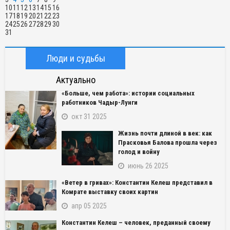
10
11
12
13
14
15
16
17
18
19
20
21
22
23
24
25
26
27
28
29
30
31
Люди и судьбы
Актуально
«Больше, чем работа»: истории социальных
работников Чадыр-Лунги
окт 31 2025
Жизнь почти длиной в век: как
Прасковья Балова прошла через
голод и войну
июнь 26 2025
«Ветер в гривах»: Константин Келеш представил в
Комрате выставку своих картин
апр 05 2025
Константин Келеш – человек, преданный своему