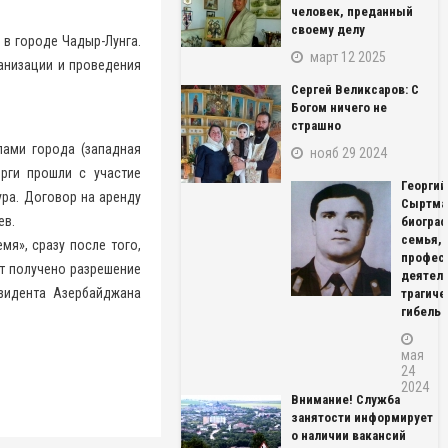
человек, преданный
своему делу
 в городе Чадыр-Лунга.
март 12 2025
анизации и проведения
Сергей Великсаров: С
Богом ничего не
страшно
лами города (западная
нояб 29 2024
рги прошли с участие
Георгий
ра. Договор на аренду
Сыртма
ев.
биограф
семья,
мя», сразу после того,
профес
т получено разрешение
деятель
зидента Азербайджана
трагиче
гибель
мая
24
2024
Внимание! Служба
занятости информирует
о наличии вакансий