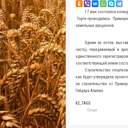
17 мая состоялся конку
Торги проводились Примэрией
земельных аукционов.
Одним из лотов, выста
часть), передаваемый в ар
единственного зарегистриров
соответствующей земли состав
Строительство спортком
как будет утверждена проект
на строительство от Примэ
Гейдара Алиева.
K2_TAGS
Спорт