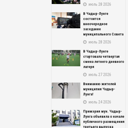
июль 28 2026
В Чадыр-Лунге
состоится
внеочередное
заседание
муниципального Совета
июль 28 2026
В Чадыр-Лунге
стартовала четвертая
смена летнего дневного
лагеря
июль 27 2026
Вниманию жителей
муниципия Чадыр-
Лунга!
июль 24 2026
NAME_SOCIAL_FACEBOOK
Примэрия мун. Чадыр-
NAME_SOCIAL_GOOGLE
Лунга объявила о начале
публичного размещения
третьего выпуска