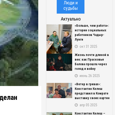
Люди и
судьбы
Актуально
«Больше, чем работа»:
истории социальных
работников Чадыр-
Лунги
окт 31 2025
Жизнь почти длиной в
век: как Прасковья
Балова прошла через
голод и войну
июнь 26 2025
«Ветер в гривах»:
Константин Келеш
представил в Комрате
сделан
выставку своих картин
апр 05 2025
Константин Келеш –