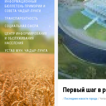
ИНФОРМАЦИОННЫЙ
БЮЛЛЕТЕНЬ ПРИМЭРИИ И
СОВЕТА ЧАДЫР-ЛУНГИ
ТРАНСПАРЕНТНОСТЬ
СОЦИАЛЬНАЯ СФЕРА
ЦЕНТР ИНФОРМИРОВАНИЯ
И ОБСЛУЖИВАНИЯ
НАСЕЛЕНИЯ
УСТАВ МУН. ЧАДЫР-ЛУНГА
Первый шаг в р
/
Последние новости города
/
Четве