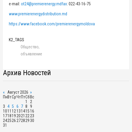
e-mail:
ot24@premierenergy.mdfax
: 022-43-16-75
www.premierenergydistribution.md
https://www.facebook.com/premierenergymoldova
K2_TAGS
Общество
объявление
Архив Новостей
«
Август 2026
»
Пн
Вт
Ср
Чт
Пт
Сб
Вс
1
2
3
4
5
6
7
8
9
10
11
12
13
14
15
16
17
18
19
20
21
22
23
24
25
26
27
28
29
30
31