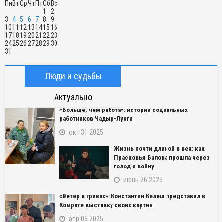
Пн
Вт
Ср
Чт
Пт
Сб
Вс
1
2
3
4
5
6
7
8
9
10
11
12
13
14
15
16
17
18
19
20
21
22
23
24
25
26
27
28
29
30
31
Люди и судьбы
Актуально
«Больше, чем работа»: истории социальных
работников Чадыр-Лунги
окт 31 2025
Жизнь почти длиной в век: как
Прасковья Балова прошла через
голод и войну
июнь 26 2025
«Ветер в гривах»: Константин Келеш представил в
Комрате выставку своих картин
апр 05 2025