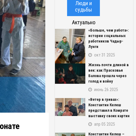
Люди и
судьбы
Актуально
«Больше, чем работа»:
истории социальных
работников Чадыр-
Лунги
окт 31 2025
Жизнь почти длиной в
век: как Прасковья
Балова прошла через
голод и войну
июнь 26 2025
«Ветер в гривах»:
Константин Келеш
представил в Комрате
выставку своих картин
онате
апр 05 2025
Константин Келеш –