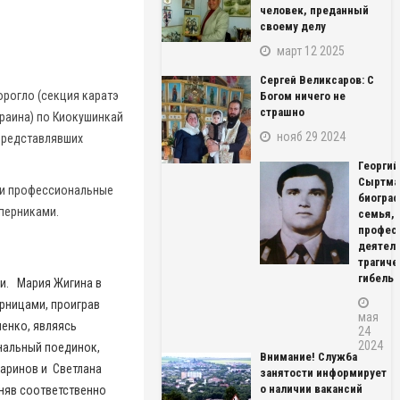
человек, преданный
своему делу
март 12 2025
Сергей Великсаров: С
орогло (секция каратэ
Богом ничего не
страшно
краина) по Киокушинкай
нояб 29 2024
 представлявших
Георгий
Сыртма
 и профессиональные
биограф
перниками.
семья,
профес
деятель
трагиче
гибель
ии. Мария Жигина в
рницами, проиграв
мая
менко, являясь
24
2024
нальный поединок,
Внимание! Служба
Маринов и Светлана
занятости информирует
о наличии вакансий
аняв соответственно