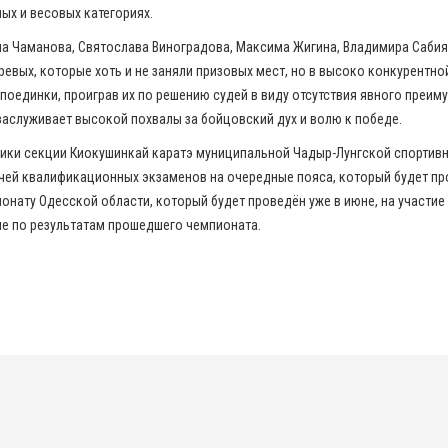
ных и весовых категориях.
 Чаманова, Святослава Виноградова, Максима Жигина, Владимира Сабия
ревых, которые хоть и не заняли призовых мест, но в высоко конкурентн
оединки, проиграв их по решению судей в виду отсутствия явного преим
аслуживает высокой похвалы за бойцовский дух и волю к победе.
ики секции Киокушинкай каратэ муниципальной Чадыр-Лунгской спортивн
чей квалификационных экзаменов на очередные пояса, который будет про
онату Одесской области, который будет проведён уже в июне, на участие
е по результатам прошедшего чемпионата.