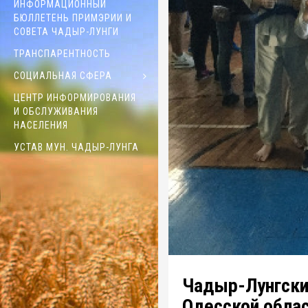
ИНФОРМАЦИОННЫЙ
БЮЛЛЕТЕНЬ ПРИМЭРИИ И
СОВЕТА ЧАДЫР-ЛУНГИ
ТРАНСПАРЕНТНОСТЬ
СОЦИАЛЬНАЯ СФЕРА
ЦЕНТР ИНФОРМИРОВАНИЯ
И ОБСЛУЖИВАНИЯ
НАСЕЛЕНИЯ
УСТАВ МУН. ЧАДЫР-ЛУНГА
Чадыр-Лунгски
Одесской обла