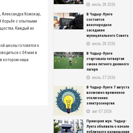
июль 28 2026
, Александра Кожокар,
В Чадыр-Лунге
состоится
ой борьбе с опытными
внеочередное
ущества. Каждый из
заседание
муниципального Совета
июль 28 2026
ой школы готовятся к
водиться с 04 мая в
В Чадыр-Лунге
стартовала четвертая
 в котором наша
смена летнего дневного
лагеря
июль 27 2026
В Чадыр-Лунге 7 августа
возможно временное
отключение
электроэнергии
авг 07 2026
NAME_SOCIAL_FACEBOOK
Примэрия мун. Чадыр-
NAME_SOCIAL_GOOGLE
Лунга объявила о начале
публичного размещения