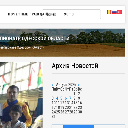
ПОЧЕТНЫЕ ГРАЖДАНЕ
ФОТО
МПИОНАТЕ ОДЕССКОЙ ОБЛАСТИ
Чемпионате Одесской области
Архив Новостей
«
Август 2026
»
Пн
Вт
Ср
Чт
Пт
Сб
Вс
1
2
3
4
5
6
7
8
9
10
11
12
13
14
15
16
17
18
19
20
21
22
23
24
25
26
27
28
29
30
31