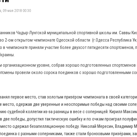
, 09 мая 2018 00:30
итанников Чадыр-Лунгской муниципальной спортивной школы им. Саввы Ки
 во 2-ом открытом чемпионате Одесской области (г.Одесса Республика У
го в чемпионате приняли участие более двухсот пятидесяти спортсменов,
Украины.
м организационном уровне, собрав хорошо подготовленных спортсменов
ртсмены провели около сорока поединков с хорошо подготовленными со
занял первое место, став золотым призёром чемпионата в своей категор
ое место, одержав две уверенные и неоспоримые победы над своими сопе
ию судебной коллегии из-за разницы в весе с соперницей. Кирилл Макси
в две победы, допустил тактическую ошибку и по очкам проиграл полуфи
ье место одержал безапелляционную победу. Николай Мересин, Владимир 
 поединка с разными соперниками, также стали бронзовыми призёрами, з