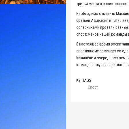
третьи места в своих возраст
Необходимо отметить Максима
братьев Афанасия и Тита Лаза
соперниками провели равные п
спортсменов нашей команды з
В настоящее время воспитанн
спортивному семинару со сда
Кишинёве и очередному чемпи
команда получила приглашени
K2_TAGS
Спорт