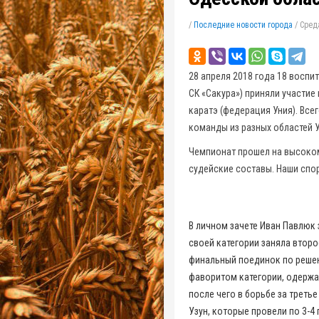
/
Последние новости города
/
Среда
28 апреля 2018 года 18 восп
СК «Сакура») приняли участие
каратэ (федерация Уния). Все
команды из разных областей 
Чемпионат прошел на высоко
судейские составы. Наши спо
В личном зачете Иван Павлюк 
своей категории заняла втор
финальный поединок по решен
фаворитом категории, одержа
после чего в борьбе за трет
Узун, которые провели по 3-4