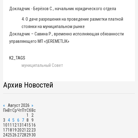
Докладчик - Берёзов С., начальник юридического отдела
4. О даче разрешения на проведение разметки платной
стоянки на муниципальном рынке
Докладчик – Савина Р., временно исполняющая обязанности
управляющего МП «ȘEREMETLİK»
K2_TAGS
муниципальный Совет
Архив Новостей
«
Август 2026
»
Пн
Вт
Ср
Чт
Пт
Сб
Вс
1
2
3
4
5
6
7
8
9
10
11
12
13
14
15
16
17
18
19
20
21
22
23
24
25
26
27
28
29
30