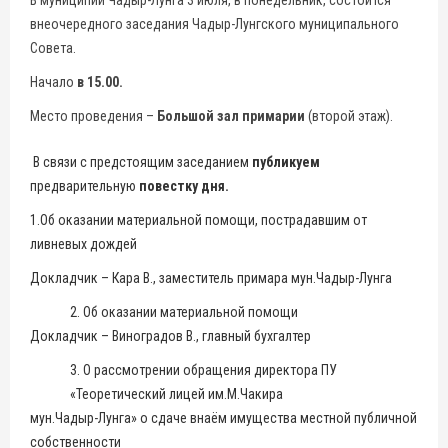
В муниципии Чадыр-Лунга 3 июля, в понедельник, состоится
внеочередного заседания Чадыр-Лунгского муниципального
Совета.
Начало
в 15.00.
Место проведения –
Большой зал примарии
(второй этаж).
В связи с предстоящим заседанием
публикуем
предварительную
повестку дня.
1.Об оказании материальной помощи, пострадавшим от
ливневых дождей
Докладчик – Кара В., заместитель примара мун.Чадыр-Лунга
2. Об оказании материальной помощи
Докладчик – Виноградов В., главный бухгалтер
3. О рассмотрении обращения директора ПУ
«Теоретический лицей им.М.Чакира
мун.Чадыр-Лунга» о сдаче внаём имущества местной публичной
собственности