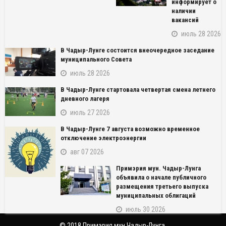
информирует о
наличии
вакансий
июль 28 2026
В Чадыр-Лунге состоится внеочередное заседание
муниципального Совета
июль 28 2026
В Чадыр-Лунге стартовала четвертая смена летнего
дневного лагеря
июль 27 2026
В Чадыр-Лунге 7 августа возможно временное
NAME_SOCIAL_FACEBOOK
отключение электроэнергии
авг 07 2026
NAME_SOCIAL_GOOGLE
Примэрия мун. Чадыр-Лунга
объявила о начале публичного
NAME_SOCIAL_TWITTER
размещения третьего выпуска
муниципальных облигаций
NAME_SOCIAL_LINKEDIN
июль 30 2026
© 2018 Примэрия мун.Чадыр-Лунга.