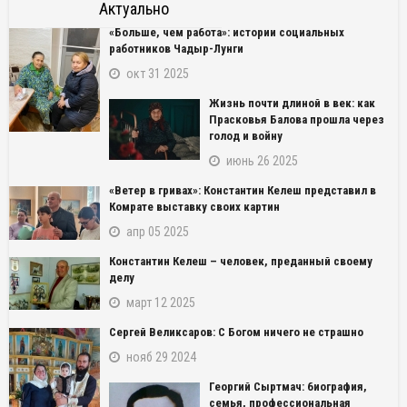
Актуально
«Больше, чем работа»: истории социальных
работников Чадыр-Лунги
окт 31 2025
Жизнь почти длиной в век: как
Прасковья Балова прошла через
голод и войну
июнь 26 2025
«Ветер в гривах»: Константин Келеш представил в
Комрате выставку своих картин
апр 05 2025
Константин Келеш – человек, преданный своему
делу
март 12 2025
Сергей Великсаров: С Богом ничего не страшно
нояб 29 2024
Георгий Сыртмач: биография,
семья, профессиональная