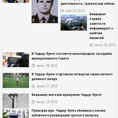
деятельность, трагическая гибель
мая 24 2024
Внимание!
Служба
занятости
информирует о
наличии
вакансий
июль 28 2026
В Чадыр-Лунге состоится внеочередное заседание
муниципального Совета
июль 28 2026
В Чадыр-Лунге стартовала четвертая смена летнего
дневного лагеря
июль 27 2026
NAME_SOCIAL_FACEBOOK
Вниманию жителей муниципия Чадыр-Лунга!
NAME_SOCIAL_GOOGLE
июль 24 2026
Примэрия мун. Чадыр-Лунга объявила о начале
NAME_SOCIAL_TWITTER
публичного размещения третьего выпуска