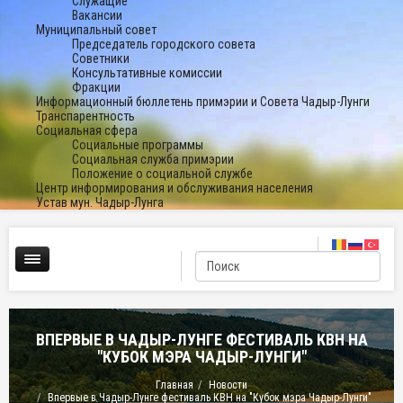
Служащие
Вакансии
Муниципальный совет
Председатель городского совета
Советники
Консультативные комиссии
Фракции
Информационный бюллетень примэрии и Совета Чадыр-Лунги
Транспарентность
Социальная сфера
Социальные программы
Социальная служба примэрии
Положение о социальной службе
Центр информирования и обслуживания населения
Устав мун. Чадыр-Лунга
ВПЕРВЫЕ В ЧАДЫР-ЛУНГЕ ФЕСТИВАЛЬ КВН НА
"КУБОК МЭРА ЧАДЫР-ЛУНГИ"
Главная
Новости
Впервые в Чадыр-Лунге фестиваль КВН на "Кубок мэра Чадыр-Лунги"