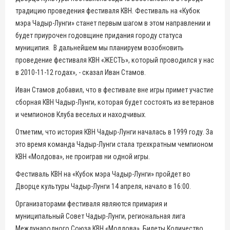
традицию проведения фестиваля КВН. Фестиваль на «Кубок
мэра Чадыр-Лунги» станет первым шагом в этом направлении и
будет приурочен годовщине придания городу статуса
муниципия. В дальнейшем мы планируем возобновить
проведение фестиваля КВН «ЖЕСТЬ», который проводился у нас
в 2010-11-12 годах», - сказал Иван Стамов.
Иван Стамов добавил, что в фестивале вне игры примет участие
сборная КВН Чадыр-Лунги, которая будет состоять из ветеранов
и чемпионов Клуба веселых и находчивых.
Отметим, что история КВН Чадыр-Лунги началась в 1999 году. За
это время команда Чадыр-Лунги стала трехкратным чемпионом
КВН «Молдова», не проиграв ни одной игры.
Фестиваль КВН на «Кубок мэра Чадыр-Лунги» пройдет во
Дворце культуры Чадыр-Лунги 14 апреля, начало в 16:00.
Организаторами фестиваля являются примария и
муниципальный Совет Чадыр-Лунги, региональная лига
Международного Союза КВН «Молдова». Билеты Количество