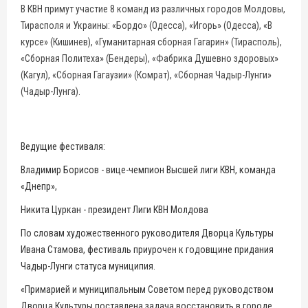
В КВН примут участие 8 команд из различных городов Молдовы,
Тирасполя и Украины: «Бордо» (Одесса), «Игорь» (Одесса), «В
курсе» (Кишинев), «Гуманитарная сборная Гагарин» (Тирасполь),
«Сборная Политеха» (Бендеры), «Фабрика Душевно здоровых»
(Кагул), «Сборная Гагаузии» (Комрат), «Сборная Чадыр-Лунги»
(Чадыр-Лунга).
Ведущие фестиваля:
Владимир Борисов - вице-чемпион Высшей лиги КВН, команда
«Днепр»,
Никита Цуркан - президент Лиги КВН Молдова
По словам художественного руководителя Дворца Культуры
Ивана Стамова, фестиваль приурочен к годовщине придания
Чадыр-Лунги статуса муниципия.
«Примарией и муниципальным Советом перед руководством
Дворца Культуры поставлена задача восстановить в городе