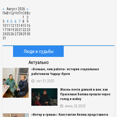
«
Август 2026
»
Пн
Вт
Ср
Чт
Пт
Сб
Вс
1
2
3
4
5
6
7
8
9
10
11
12
13
14
15
16
17
18
19
20
21
22
23
24
25
26
27
28
29
30
31
Люди и судьбы
Актуально
«Больше, чем работа»: истории социальных
работников Чадыр-Лунги
окт 31 2025
Жизнь почти длиной в век: как
Прасковья Балова прошла через
голод и войну
июнь 26 2025
«Ветер в гривах»: Константин Келеш представил в