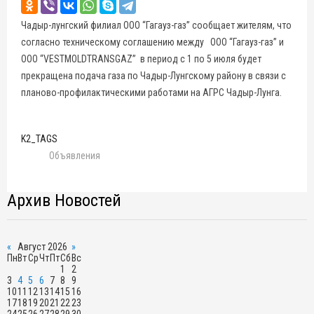
Чадыр-лунгский филиал ООО “Гагауз-газ” сообщает жителям, что
согласно техническому соглашению между ООО “Гагауз-газ” и
ООО “VESTMOLDTRANSGAZ” в период с 1 по 5 июля будет
прекращена подача газа по Чадыр-Лунгскому району в связи с
планово-профилактическими работами на АГРС Чадыр-Лунга.
K2_TAGS
Объявления
Архив Новостей
«
Август 2026
»
Пн
Вт
Ср
Чт
Пт
Сб
Вс
1
2
3
4
5
6
7
8
9
10
11
12
13
14
15
16
17
18
19
20
21
22
23
24
25
26
27
28
29
30