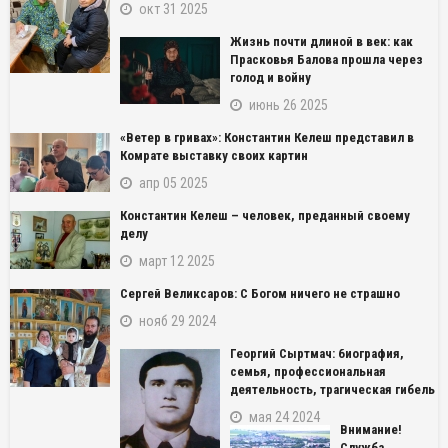
окт 31 2025
Жизнь почти длиной в век: как
Прасковья Балова прошла через
голод и войну
июнь 26 2025
«Ветер в гривах»: Константин Келеш представил в
Комрате выставку своих картин
апр 05 2025
Константин Келеш – человек, преданный своему
делу
март 12 2025
Сергей Великсаров: С Богом ничего не страшно
нояб 29 2024
Георгий Сыртмач: биография,
семья, профессиональная
деятельность, трагическая гибель
мая 24 2024
Внимание!
Служба