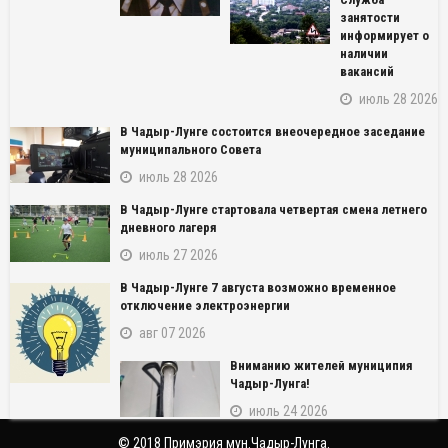
занятости
информирует о
наличии
вакансий
июль 28 2026
В Чадыр-Лунге состоится внеочередное заседание
муниципального Совета
июль 28 2026
В Чадыр-Лунге стартовала четвертая смена летнего
дневного лагеря
июль 27 2026
NAME_SOCIAL_FACEBOOK
В Чадыр-Лунге 7 августа возможно временное
отключение электроэнергии
NAME_SOCIAL_GOOGLE
авг 07 2026
NAME_SOCIAL_TWITTER
Вниманию жителей муниципия
Чадыр-Лунга!
NAME_SOCIAL_LINKEDIN
июль 24 2026
© 2018 Примэрия мун.Чадыр-Лунга.