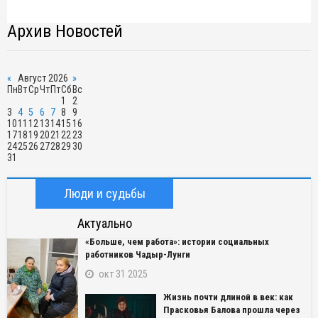
Архив Новостей
«
Август 2026
»
Пн
Вт
Ср
Чт
Пт
Сб
Вс
1
2
3
4
5
6
7
8
9
10
11
12
13
14
15
16
17
18
19
20
21
22
23
24
25
26
27
28
29
30
31
Люди и судьбы
Актуально
«Больше, чем работа»: истории социальных
работников Чадыр-Лунги
окт 31 2025
Жизнь почти длиной в век: как
Прасковья Балова прошла через