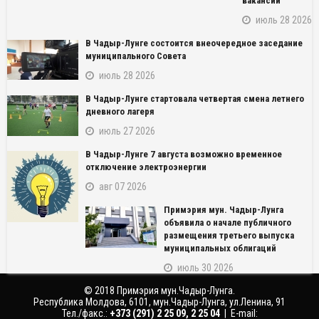
вакансий
июль 28 2026
В Чадыр-Лунге состоится внеочередное заседание
муниципального Совета
июль 28 2026
В Чадыр-Лунге стартовала четвертая смена летнего
дневного лагеря
июль 27 2026
В Чадыр-Лунге 7 августа возможно временное
NAME_SOCIAL_FACEBOOK
отключение электроэнергии
авг 07 2026
NAME_SOCIAL_GOOGLE
Примэрия мун. Чадыр-Лунга
объявила о начале публичного
NAME_SOCIAL_TWITTER
размещения третьего выпуска
муниципальных облигаций
NAME_SOCIAL_LINKEDIN
июль 30 2026
© 2018 Примэрия мун.Чадыр-Лунга.
NAME_SOCIAL_PINTEREST
Республика Молдова, 6101, мун.Чадыр-Лунга, ул.Ленина, 91
Тел./факс.:
‎+373 (291) 2 25 09, 2 25 04
| E-mail: