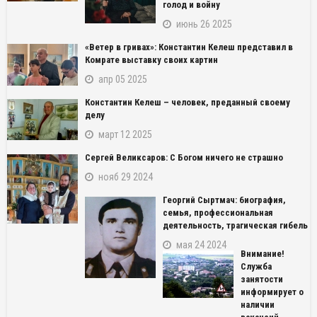
голод и войну
июнь 26 2025
«Ветер в гривах»: Константин Келеш представил в
Комрате выставку своих картин
апр 05 2025
Константин Келеш – человек, преданный своему
делу
март 12 2025
Сергей Великсаров: С Богом ничего не страшно
нояб 29 2024
Георгий Сыртмач: биография,
семья, профессиональная
деятельность, трагическая гибель
мая 24 2024
Внимание!
Служба
занятости
информирует о
наличии