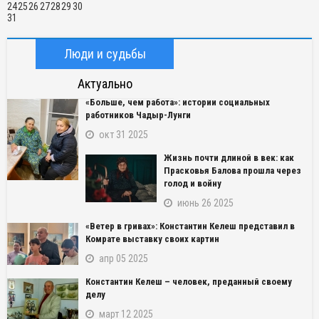
24
25
26
27
28
29
30
31
Люди и судьбы
Актуально
«Больше, чем работа»: истории социальных
работников Чадыр-Лунги
окт 31 2025
Жизнь почти длиной в век: как
Прасковья Балова прошла через
голод и войну
июнь 26 2025
«Ветер в гривах»: Константин Келеш представил в
Комрате выставку своих картин
апр 05 2025
Константин Келеш – человек, преданный своему
делу
март 12 2025