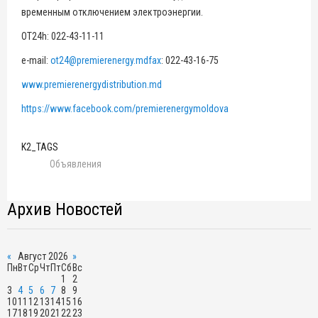
временным отключением электроэнергии.
OT24h: 022-43-11-11
e-mail:
ot24@premierenergy.mdfax
: 022-43-16-75
www.premierenergydistribution.md
https://www.facebook.com/premierenergymoldova
K2_TAGS
Объявления
Архив Новостей
«
Август 2026
»
Пн
Вт
Ср
Чт
Пт
Сб
Вс
1
2
3
4
5
6
7
8
9
10
11
12
13
14
15
16
17
18
19
20
21
22
23