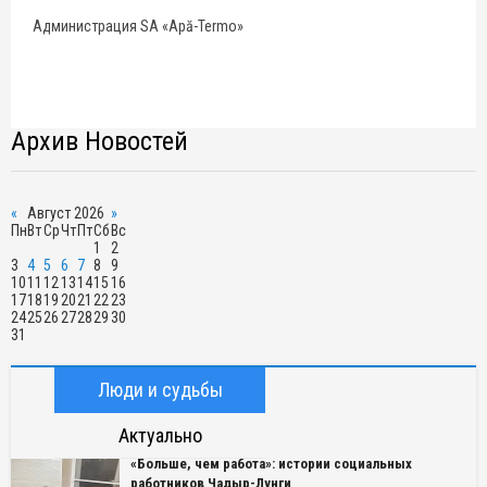
Администрация SA «Apă-Termo»
Архив Новостей
«
Август 2026
»
Пн
Вт
Ср
Чт
Пт
Сб
Вс
1
2
3
4
5
6
7
8
9
10
11
12
13
14
15
16
17
18
19
20
21
22
23
24
25
26
27
28
29
30
31
Люди и судьбы
Актуально
«Больше, чем работа»: истории социальных
работников Чадыр-Лунги