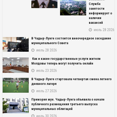
Служба
занятости
информирует о
наличии
вакансий
июль 28 2026
В Чадыр-Лунге состоится внеочередное заседание
муниципального Совета
июль 28 2026
Как и какие государственные услуги жители
Молдовы теперь могут получить онлайн
июль 23 2026
NAME_SOCIAL_FACEBOOK
В Чадыр-Лунге стартовала четвертая смена летнего
дневного лагеря
NAME_SOCIAL_GOOGLE
июль 27 2026
Примэрия мун. Чадыр-Лунга объявила о начале
NAME_SOCIAL_TWITTER
публичного размещения третьего выпуска
муниципальных облигаций
NAME_SOCIAL_LINKEDIN
июль 30 2026