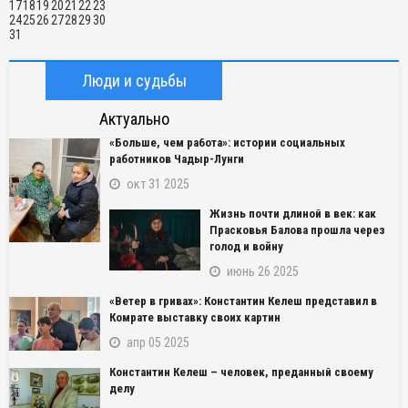
17
18
19
20
21
22
23
24
25
26
27
28
29
30
31
Люди и судьбы
Актуально
«Больше, чем работа»: истории социальных
работников Чадыр-Лунги
окт 31 2025
Жизнь почти длиной в век: как
Прасковья Балова прошла через
голод и войну
июнь 26 2025
«Ветер в гривах»: Константин Келеш представил в
Комрате выставку своих картин
апр 05 2025
Константин Келеш – человек, преданный своему
делу