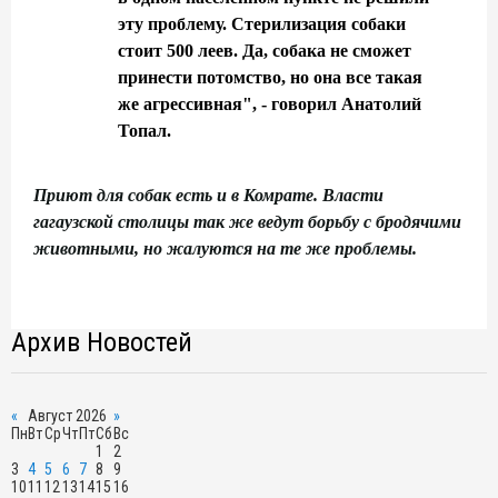
эту проблему. Стерилизация собаки
стоит 500 леев. Да, собака не сможет
принести потомство, но она все такая
же агрессивная", - говорил Анатолий
Топал.
Приют для собак есть и в Комрате. Власти
гагаузской столицы так же ведут борьбу с бродячими
животными, но жалуются на те же проблемы.
Архив Новостей
«
Август 2026
»
Пн
Вт
Ср
Чт
Пт
Сб
Вс
1
2
3
4
5
6
7
8
9
10
11
12
13
14
15
16