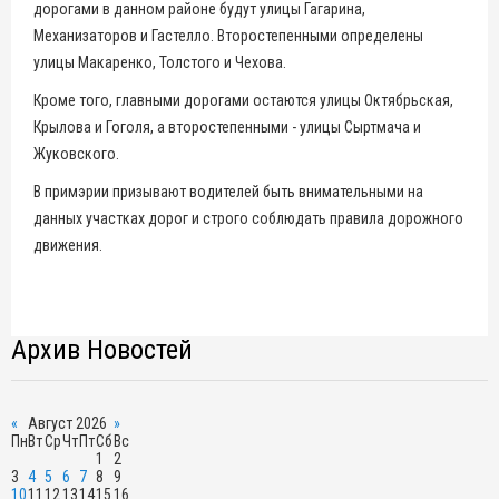
дорогами в данном районе будут улицы Гагарина,
Механизаторов и Гастелло. Второстепенными определены
улицы Макаренко, Толстого и Чехова.
Кроме того, главными дорогами остаются улицы Октябрьская,
Крылова и Гоголя, а второстепенными - улицы Сыртмача и
Жуковского.
В примэрии призывают водителей быть внимательными на
данных участках дорог и строго соблюдать правила дорожного
движения.
Архив Новостей
«
Август 2026
»
Пн
Вт
Ср
Чт
Пт
Сб
Вс
1
2
3
4
5
6
7
8
9
10
11
12
13
14
15
16