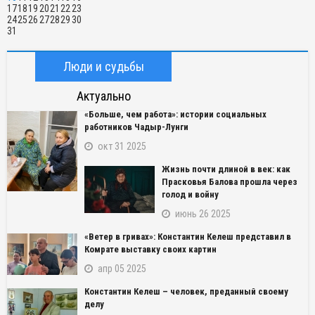
17
18
19
20
21
22
23
24
25
26
27
28
29
30
31
Люди и судьбы
Актуально
«Больше, чем работа»: истории социальных
работников Чадыр-Лунги
окт 31 2025
Жизнь почти длиной в век: как
Прасковья Балова прошла через
голод и войну
июнь 26 2025
«Ветер в гривах»: Константин Келеш представил в
Комрате выставку своих картин
апр 05 2025
Константин Келеш – человек, преданный своему
делу